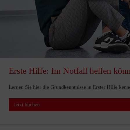
Erste Hilfe: Im Notfall helfen kön
Lernen Sie hier die Grundkenntnisse in Erster Hilfe ken
Jetzt buchen