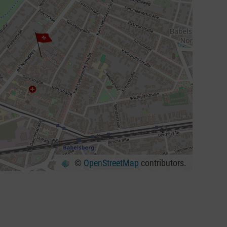
©
OpenStreetMap
contributors.