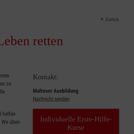
Zurück
Leben retten
önnen
Kontakt:
sen zu
Malteser Ausbildung
lle
Nachricht senden
l helfen
Individuelle Erste-Hilfe-
. Wir üben
Kurse