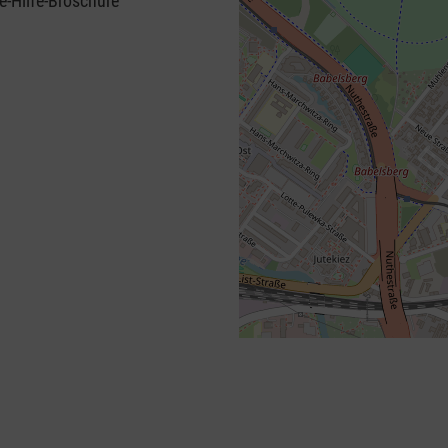
e-Hilfe-Broschüre
+
−
⇧