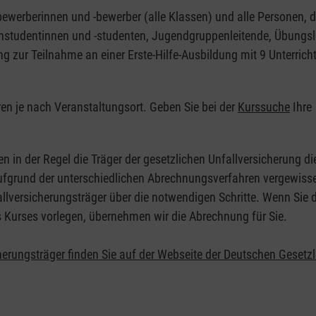
nbewerberinnen und -bewerber (alle Klassen) und alle Personen, d
zinstudentinnen und -studenten, Jugendgruppenleitende, Übungsl
ng zur Teilnahme an einer Erste-Hilfe-Ausbildung mit 9 Unterrich
eren je nach Veranstaltungsort. Geben Sie bei der
Kurssuche
Ihre
.
en in der Regel die Träger der gesetzlichen Unfallversicherung d
 Aufgrund der unterschiedlichen Abrechnungsverfahren vergewisse
allversicherungsträger über die notwendigen Schritte. Wenn Sie d
s Kurses vorlegen, übernehmen wir die Abrechnung für Sie.
herungsträger finden Sie auf der Webseite der Deutschen Gesetz