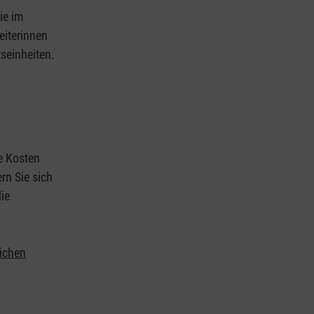
ie im
eiterinnen
tseinheiten.
ie Kosten
rn Sie sich
ie
lichen