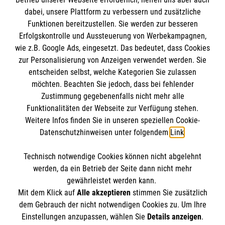
IBAN: DE10 3706 0120 1201 2000 12
dabei, unsere Plattform zu verbessern und zusätzliche
BIC: GENODED 1PA7
Funktionen bereitzustellen. Sie werden zur besseren
Erfolgskontrolle und Aussteuerung von Werbekampagnen,
wie z.B. Google Ads, eingesetzt. Das bedeutet, dass Cookies
zur Personalisierung von Anzeigen verwendet werden. Sie
entscheiden selbst, welche Kategorien Sie zulassen
möchten. Beachten Sie jedoch, dass bei fehlender
Zustimmung gegebenenfalls nicht mehr alle
Funktionalitäten der Webseite zur Verfügung stehen.
Weitere Infos finden Sie in unseren speziellen Cookie-
Newsletter abonnieren
Datenschutzhinweisen unter folgendem
Link
.
Technisch notwendige Cookies können nicht abgelehnt
Cookies verwalten
|
AGB
|
Impressum
|
Datenschutz
|
werden, da ein Betrieb der Seite dann nicht mehr
Barrierefreiheit
|
Kontakt
|
Sharepoint
|
Mediathek
gewährleistet werden kann.
Mit dem Klick auf
Alle akzeptieren
stimmen Sie zusätzlich
dem Gebrauch der nicht notwendigen Cookies zu. Um Ihre
Einstellungen anzupassen, wählen Sie
Details anzeigen
.