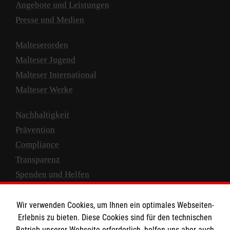
Angebote und Leistungen
Presse und Medien
Malteserorden
Malteser Jugend
Malteser International
Malteser Werke
Nachhaltigkeit
Prävention
Compliance
Transparenz
Spenden und Helfen
Spendenkonto
Wir verwenden Cookies, um Ihnen ein optimales Webseiten-
Empfänger: Malteser Hilfsdienst e.V.
Erlebnis zu bieten. Diese Cookies sind für den technischen
Betrieb unserer Webseite erforderlich, helfen uns aber auch