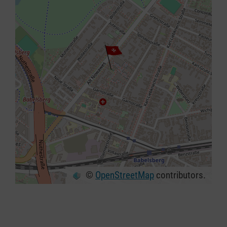
©
OpenStreetMap
contributors.
+
−
⇧