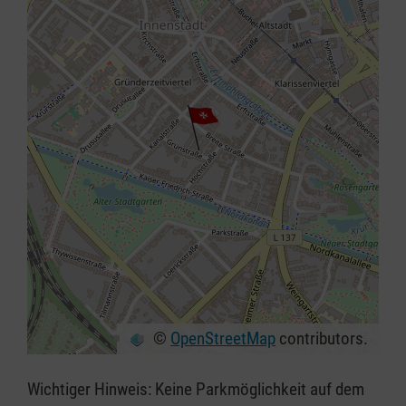
©
OpenStreetMap
contributors.
+
−
Wichtiger Hinweis: Keine Parkmöglichkeit auf dem
⇧