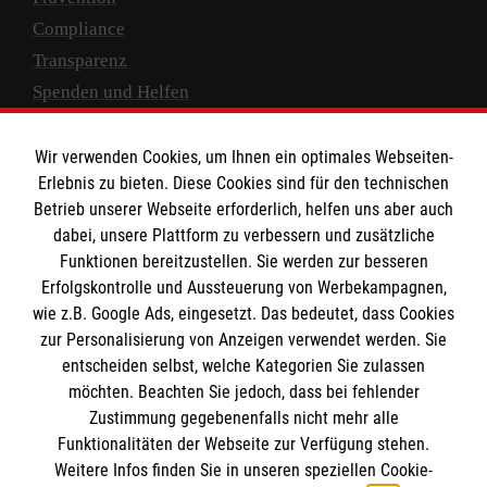
Compliance
Transparenz
Spenden und Helfen
Spendenkonto
Wir verwenden Cookies, um Ihnen ein optimales Webseiten-
Empfänger: Malteser Hilfsdienst e.V.
Erlebnis zu bieten. Diese Cookies sind für den technischen
Betrieb unserer Webseite erforderlich, helfen uns aber auch
IBAN: DE10 3706 0120 1201 2000 12
dabei, unsere Plattform zu verbessern und zusätzliche
BIC: GENODED 1PA7
Funktionen bereitzustellen. Sie werden zur besseren
Erfolgskontrolle und Aussteuerung von Werbekampagnen,
wie z.B. Google Ads, eingesetzt. Das bedeutet, dass Cookies
zur Personalisierung von Anzeigen verwendet werden. Sie
entscheiden selbst, welche Kategorien Sie zulassen
möchten. Beachten Sie jedoch, dass bei fehlender
Zustimmung gegebenenfalls nicht mehr alle
Funktionalitäten der Webseite zur Verfügung stehen.
Weitere Infos finden Sie in unseren speziellen Cookie-
Newsletter abonnieren