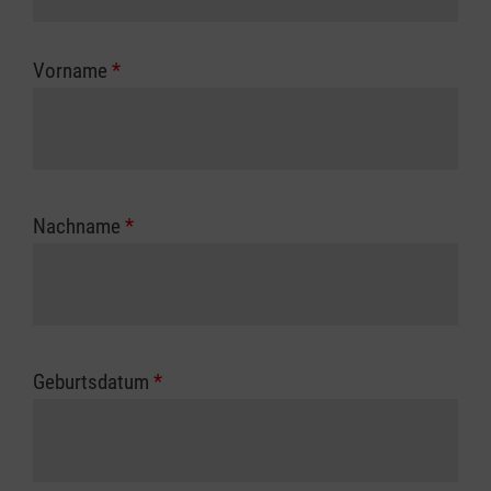
Kostenübernahme erhalten Sie bei der für Sie
zuständigen Berufsgenossenschaft oder
Vorname
*
Unfallkasse.
Nachname
*
Geburtsdatum
*