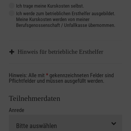
Ich trage meine Kurskosten selbst.
Ich werde zum betrieblichen Ersthelfer ausgebildet.
Meine Kurskosten werden von meiner
Berufsgenossenschaft / Unfallkasse übernommen.
Hinweis für betriebliche Ersthelfer
Sofern Sie ein Kostenübernahmeverfahren
Hinweis: Alle mit
*
gekennzeichneten Felder sind
Ihrer Berufsgenossenschaft / Unfallkasse
Pflichtfelder und müssen ausgefüllt werden.
nutzen, beachten Sie bitte, dass die
Abrechnungsunterlagen spätestens zu
Teilnehmerdaten
Kursbeginn vorliegen müssen. Andernfalls
Anrede
erfolgt eine Abrechnung der vollen Kursgebühr
als Selbstzahler.
Die notwendigen Formulare für die