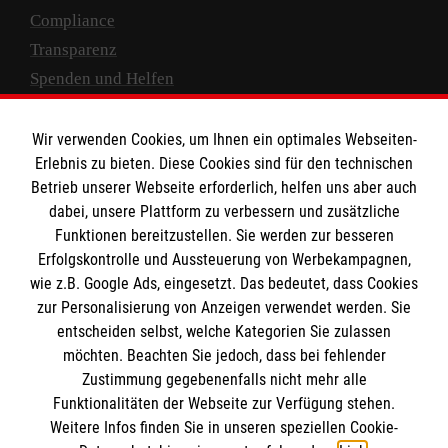
Compliance
Transparenz
Spenden und Helfen
Spendenkonto
Wir verwenden Cookies, um Ihnen ein optimales Webseiten-
Empfänger: Malteser Hilfsdienst e.V.
Erlebnis zu bieten. Diese Cookies sind für den technischen
Betrieb unserer Webseite erforderlich, helfen uns aber auch
IBAN: DE10 3706 0120 1201 2000 12
dabei, unsere Plattform zu verbessern und zusätzliche
BIC: GENODED 1PA7
Funktionen bereitzustellen. Sie werden zur besseren
Erfolgskontrolle und Aussteuerung von Werbekampagnen,
wie z.B. Google Ads, eingesetzt. Das bedeutet, dass Cookies
zur Personalisierung von Anzeigen verwendet werden. Sie
entscheiden selbst, welche Kategorien Sie zulassen
möchten. Beachten Sie jedoch, dass bei fehlender
Zustimmung gegebenenfalls nicht mehr alle
Funktionalitäten der Webseite zur Verfügung stehen.
Weitere Infos finden Sie in unseren speziellen Cookie-
Newsletter abonnieren