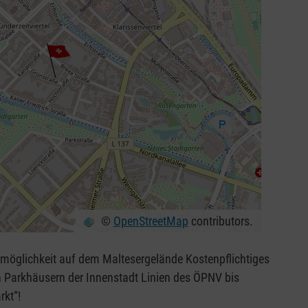
©
OpenStreetMap
contributors.
hkeit auf dem Maltesergelände Kostenpflichtiges
ern der Innenstadt Linien des ÖPNV bis
rkt“!