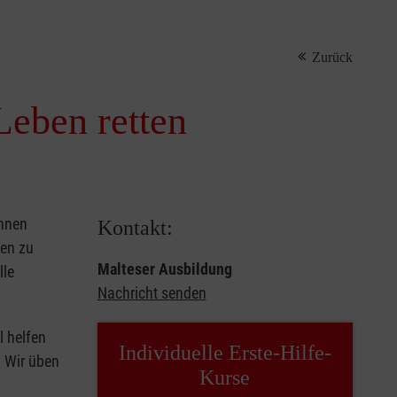
Zurück
Leben retten
önnen
Kontakt:
sen zu
Malteser Ausbildung
lle
Nachricht senden
l helfen
Individuelle Erste-Hilfe-
. Wir üben
Kurse