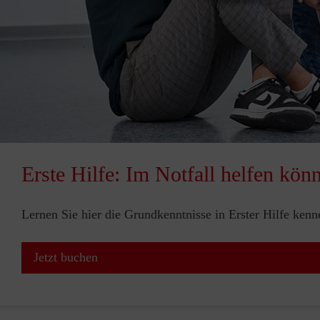
Erste Hilfe: Im Notfall helfen kön
Lernen Sie hier die Grundkenntnisse in Erster Hilfe ken
Jetzt buchen