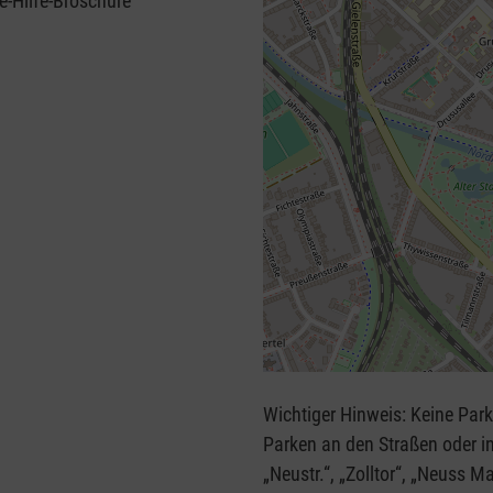
e-Hilfe-Broschüre
+
−
Wichtiger Hinweis: Keine Parkmöglic
⇧
Parken an den Straßen oder in Parkhäus
„Neustr.“, „Zolltor“, „Neuss Ma