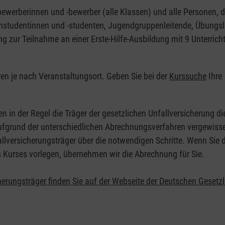
nbewerberinnen und -bewerber (alle Klassen) und alle Personen, d
zinstudentinnen und -studenten, Jugendgruppenleitende, Übungsl
ng zur Teilnahme an einer Erste-Hilfe-Ausbildung mit 9 Unterrich
eren je nach Veranstaltungsort. Geben Sie bei der
Kurssuche
Ihre
.
en in der Regel die Träger der gesetzlichen Unfallversicherung d
 Aufgrund der unterschiedlichen Abrechnungsverfahren vergewisse
allversicherungsträger über die notwendigen Schritte. Wenn Sie d
s Kurses vorlegen, übernehmen wir die Abrechnung für Sie.
herungsträger finden Sie auf der Webseite der Deutschen Gesetz