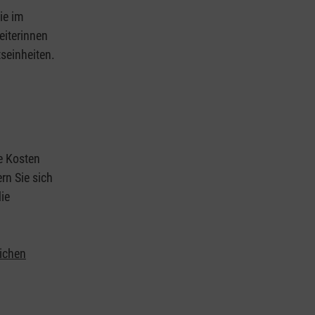
ie im
eiterinnen
tseinheiten.
ie Kosten
rn Sie sich
ie
lichen