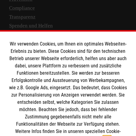
Compliance
Transparenz
Spenden und Helfen
Spendenkonto
Wir verwenden Cookies, um Ihnen ein optimales Webseiten-
Empfänger: Malteser Hilfsdienst e.V.
Erlebnis zu bieten. Diese Cookies sind für den technischen
Betrieb unserer Webseite erforderlich, helfen uns aber auch
IBAN: DE10 3706 0120 1201 2000 12
dabei, unsere Plattform zu verbessern und zusätzliche
BIC: GENODED 1PA7
Funktionen bereitzustellen. Sie werden zur besseren
Erfolgskontrolle und Aussteuerung von Werbekampagnen,
wie z.B. Google Ads, eingesetzt. Das bedeutet, dass Cookies
zur Personalisierung von Anzeigen verwendet werden. Sie
entscheiden selbst, welche Kategorien Sie zulassen
möchten. Beachten Sie jedoch, dass bei fehlender
Zustimmung gegebenenfalls nicht mehr alle
Funktionalitäten der Webseite zur Verfügung stehen.
Weitere Infos finden Sie in unseren speziellen Cookie-
Newsletter abonnieren