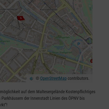
©
OpenStreetMap
contributors.
hkeit auf dem Maltesergelände Kostenpflichtiges
ern der Innenstadt Linien des ÖPNV bis
rkt“!