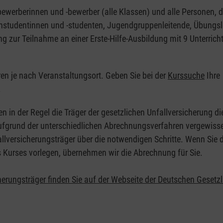
nbewerberinnen und -bewerber (alle Klassen) und alle Personen, d
zinstudentinnen und -studenten, Jugendgruppenleitende, Übungsl
ng zur Teilnahme an einer Erste-Hilfe-Ausbildung mit 9 Unterrich
eren je nach Veranstaltungsort. Geben Sie bei der
Kurssuche
Ihre
.
en in der Regel die Träger der gesetzlichen Unfallversicherung d
 Aufgrund der unterschiedlichen Abrechnungsverfahren vergewisse
allversicherungsträger über die notwendigen Schritte. Wenn Sie d
s Kurses vorlegen, übernehmen wir die Abrechnung für Sie.
herungsträger finden Sie auf der Webseite der Deutschen Gesetz