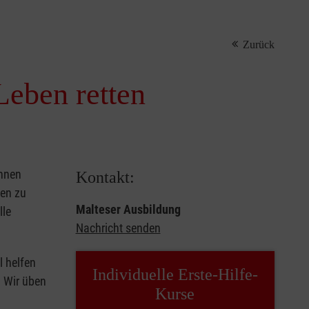
Zurück
Leben retten
önnen
Kontakt:
sen zu
Malteser Ausbildung
lle
Nachricht senden
l helfen
Individuelle Erste-Hilfe-
. Wir üben
Kurse