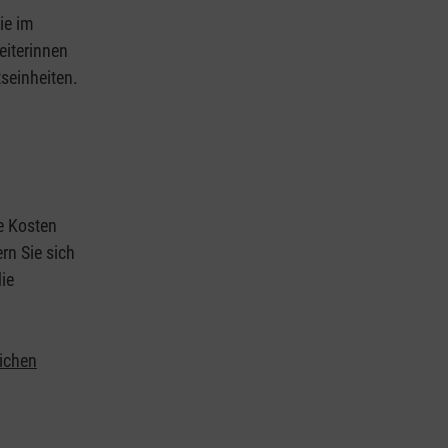
ie im
eiterinnen
tseinheiten.
ie Kosten
rn Sie sich
ie
lichen