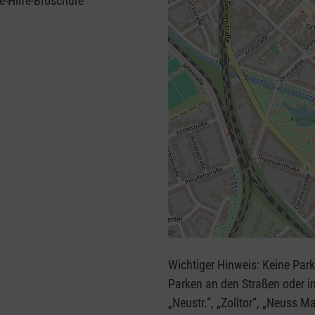
e-Hilfe-Broschüre
+
−
Wichtiger Hinweis: Keine Parkmöglic
⇧
Parken an den Straßen oder in Parkhäus
„Neustr.“, „Zolltor“, „Neuss Ma