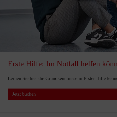
Erste Hilfe: Im Notfall helfen kön
Lernen Sie hier die Grundkenntnisse in Erster Hilfe ken
Jetzt buchen