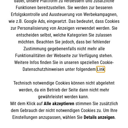
dabei, unsere Plattform zu verbessern und zusätzliche
BIC: GENODED 1PA7
Funktionen bereitzustellen. Sie werden zur besseren
Erfolgskontrolle und Aussteuerung von Werbekampagnen,
wie z.B. Google Ads, eingesetzt. Das bedeutet, dass Cookies
zur Personalisierung von Anzeigen verwendet werden. Sie
entscheiden selbst, welche Kategorien Sie zulassen
möchten. Beachten Sie jedoch, dass bei fehlender
Zustimmung gegebenenfalls nicht mehr alle
Funktionalitäten der Webseite zur Verfügung stehen.
Weitere Infos finden Sie in unseren speziellen Cookie-
Newsletter abonnieren
Datenschutzhinweisen unter folgendem
Link
.
Technisch notwendige Cookies können nicht abgelehnt
Cookies verwalten
|
AGB
|
Impressum
|
Datenschutz
|
werden, da ein Betrieb der Seite dann nicht mehr
Barrierefreiheit
|
Kontakt
|
Sharepoint
|
Mediathek
gewährleistet werden kann.
Mit dem Klick auf
Alle akzeptieren
stimmen Sie zusätzlich
dem Gebrauch der nicht notwendigen Cookies zu. Um Ihre
Einstellungen anzupassen, wählen Sie
Details anzeigen
.