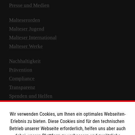
Presse und Medien
Malteserorden
Malteser Jugend
Malteser International
Malteser Werke
Nachhaltigkeit
Prävention
Compliance
Transparenz
Spenden und Helfen
Spendenkonto
Wir verwenden Cookies, um Ihnen ein optimales Webseiten-
Empfänger: Malteser Hilfsdienst e.V.
Erlebnis zu bieten. Diese Cookies sind für den technischen
Betrieb unserer Webseite erforderlich, helfen uns aber auch
IBAN: DE10 3706 0120 1201 2000 12