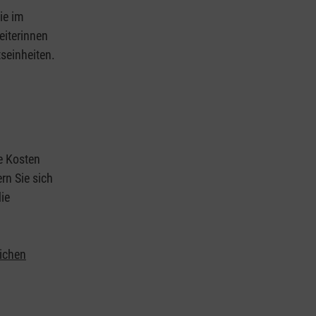
ie im
eiterinnen
tseinheiten.
ie Kosten
rn Sie sich
ie
lichen