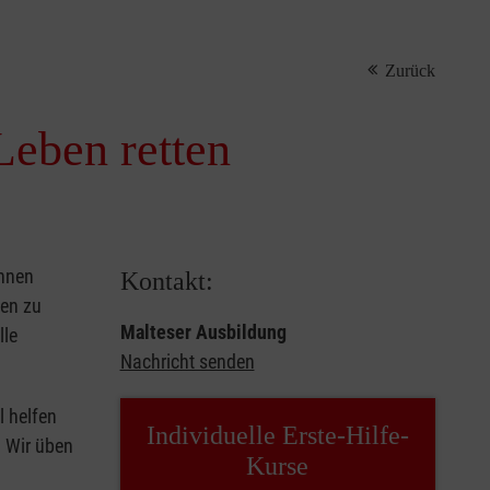
Zurück
Leben retten
önnen
Kontakt:
sen zu
Malteser Ausbildung
lle
Nachricht senden
l helfen
Individuelle Erste-Hilfe-
. Wir üben
Kurse