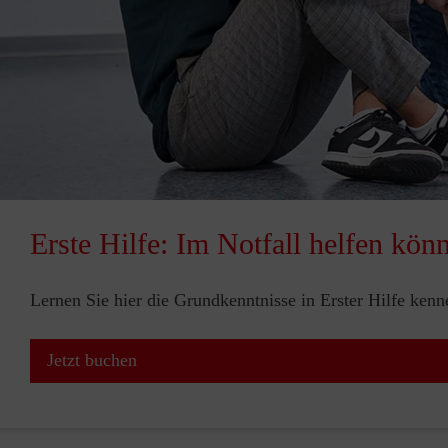
Erste Hilfe: Im Notfall helfen kön
Lernen Sie hier die Grundkenntnisse in Erster Hilfe ken
Jetzt buchen