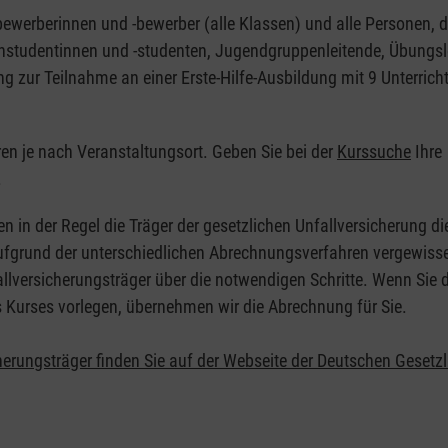
nbewerberinnen und -bewerber (alle Klassen) und alle Personen, d
zinstudentinnen und -studenten, Jugendgruppenleitende, Übungsl
ng zur Teilnahme an einer Erste-Hilfe-Ausbildung mit 9 Unterrich
eren je nach Veranstaltungsort. Geben Sie bei der
Kurssuche
Ihre
.
en in der Regel die Träger der gesetzlichen Unfallversicherung d
 Aufgrund der unterschiedlichen Abrechnungsverfahren vergewisse
allversicherungsträger über die notwendigen Schritte. Wenn Sie d
s Kurses vorlegen, übernehmen wir die Abrechnung für Sie.
herungsträger finden Sie auf der Webseite der Deutschen Gesetz