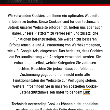
Spenden und Helfen
Spendenkonto
Wir verwenden Cookies, um Ihnen ein optimales Webseiten-
Empfänger: Malteser Hilfsdienst e.V.
Erlebnis zu bieten. Diese Cookies sind für den technischen
Betrieb unserer Webseite erforderlich, helfen uns aber auch
IBAN: DE10 3706 0120 1201 2000 12
dabei, unsere Plattform zu verbessern und zusätzliche
BIC: GENODED 1PA7
Funktionen bereitzustellen. Sie werden zur besseren
Erfolgskontrolle und Aussteuerung von Werbekampagnen,
wie z.B. Google Ads, eingesetzt. Das bedeutet, dass Cookies
zur Personalisierung von Anzeigen verwendet werden. Sie
entscheiden selbst, welche Kategorien Sie zulassen
möchten. Beachten Sie jedoch, dass bei fehlender
Zustimmung gegebenenfalls nicht mehr alle
Funktionalitäten der Webseite zur Verfügung stehen.
Weitere Infos finden Sie in unseren speziellen Cookie-
Newsletter abonnieren
Datenschutzhinweisen unter folgendem
Link
.
Technisch notwendige Cookies können nicht abgelehnt
Cookies verwalten
|
AGB
|
Impressum
|
Datenschutz
|
werden, da ein Betrieb der Seite dann nicht mehr