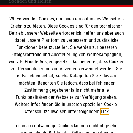
Spenden und Helfen
Spendenkonto
Wir verwenden Cookies, um Ihnen ein optimales Webseiten-
Empfänger: Malteser Hilfsdienst e.V.
Erlebnis zu bieten. Diese Cookies sind für den technischen
Betrieb unserer Webseite erforderlich, helfen uns aber auch
IBAN: DE10 3706 0120 1201 2000 12
dabei, unsere Plattform zu verbessern und zusätzliche
BIC: GENODED 1PA7
Funktionen bereitzustellen. Sie werden zur besseren
Erfolgskontrolle und Aussteuerung von Werbekampagnen,
wie z.B. Google Ads, eingesetzt. Das bedeutet, dass Cookies
zur Personalisierung von Anzeigen verwendet werden. Sie
entscheiden selbst, welche Kategorien Sie zulassen
möchten. Beachten Sie jedoch, dass bei fehlender
Zustimmung gegebenenfalls nicht mehr alle
Funktionalitäten der Webseite zur Verfügung stehen.
Weitere Infos finden Sie in unseren speziellen Cookie-
Newsletter abonnieren
Datenschutzhinweisen unter folgendem
Link
.
Technisch notwendige Cookies können nicht abgelehnt
Cookies verwalten
|
AGB
|
Impressum
|
Datenschutz
|
werden, da ein Betrieb der Seite dann nicht mehr