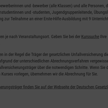
nbewerberinnen und -bewerber (alle Klassen) und alle Personen, d
zinstudentinnen und -studenten, Jugendgruppenleitende, Übungsl
ng zur Teilnahme an einer Erste-Hilfe-Ausbildung mit 9 Unterrich
eren je nach Veranstaltungsort. Geben Sie bei der
Kurssuche
Ihre
.
en in der Regel die Träger der gesetzlichen Unfallversicherung d
 Aufgrund der unterschiedlichen Abrechnungsverfahren vergewisse
allversicherungsträger über die notwendigen Schritte. Wenn Sie d
s Kurses vorlegen, übernehmen wir die Abrechnung für Sie.
herungsträger finden Sie auf der Webseite der Deutschen Gesetz