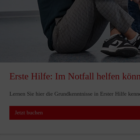
Erste Hilfe: Im Notfall helfen kön
Lernen Sie hier die Grundkenntnisse in Erster Hilfe ken
Jetzt buchen