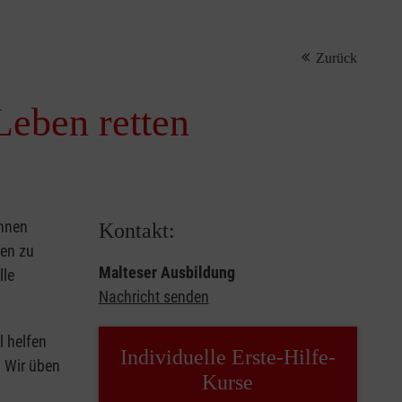
Zurück
Leben retten
önnen
Kontakt:
sen zu
Malteser Ausbildung
lle
Nachricht senden
l helfen
Individuelle Erste-Hilfe-
. Wir üben
Kurse