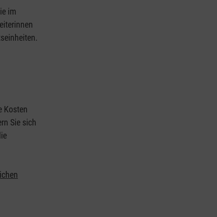
ie im
eiterinnen
tseinheiten.
ie Kosten
rn Sie sich
ie
lichen