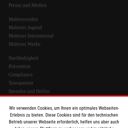
Presse und Medien
Malteserorden
Malteser Jugend
Malteser International
Malteser Werke
Nachhaltigkeit
Prävention
Compliance
Transparenz
Spenden und Helfen
Spendenkonto
Wir verwenden Cookies, um Ihnen ein optimales Webseiten-
Empfänger: Malteser Hilfsdienst e.V.
Erlebnis zu bieten. Diese Cookies sind für den technischen
Betrieb unserer Webseite erforderlich, helfen uns aber auch
IBAN: DE10 3706 0120 1201 2000 12