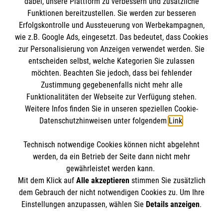
dabei, unsere Plattform zu verbessern und zusätzliche
BIC: GENODED 1PA7
Funktionen bereitzustellen. Sie werden zur besseren
Erfolgskontrolle und Aussteuerung von Werbekampagnen,
wie z.B. Google Ads, eingesetzt. Das bedeutet, dass Cookies
zur Personalisierung von Anzeigen verwendet werden. Sie
entscheiden selbst, welche Kategorien Sie zulassen
möchten. Beachten Sie jedoch, dass bei fehlender
Zustimmung gegebenenfalls nicht mehr alle
Funktionalitäten der Webseite zur Verfügung stehen.
Weitere Infos finden Sie in unseren speziellen Cookie-
Newsletter abonnieren
Datenschutzhinweisen unter folgendem
Link
.
Technisch notwendige Cookies können nicht abgelehnt
Cookies verwalten
|
AGB
|
Impressum
|
Datenschutz
|
werden, da ein Betrieb der Seite dann nicht mehr
Barrierefreiheit
|
Kontakt
|
Sharepoint
|
Mediathek
gewährleistet werden kann.
Mit dem Klick auf
Alle akzeptieren
stimmen Sie zusätzlich
dem Gebrauch der nicht notwendigen Cookies zu. Um Ihre
Einstellungen anzupassen, wählen Sie
Details anzeigen
.