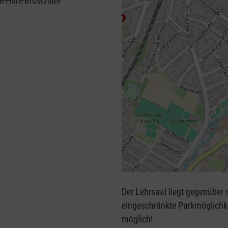
e-Hilfe-Broschüre
+
−
Der Lehrsaal liegt gegenüber d
⇧
eingeschränkte Parkmöglichke
möglich!