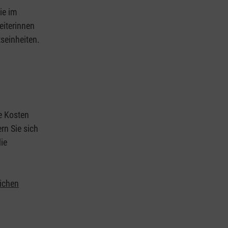
ie im
eiterinnen
tseinheiten.
ie Kosten
rn Sie sich
ie
lichen