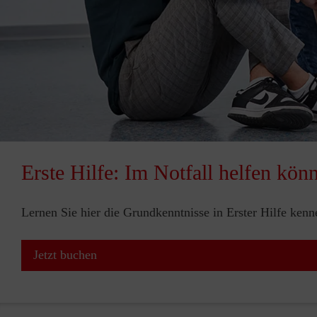
Erste Hilfe: Im Notfall helfen kön
Lernen Sie hier die Grundkenntnisse in Erster Hilfe ken
Jetzt buchen