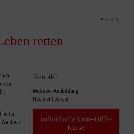
Zurück
Leben retten
önnen
Kontakt:
sen zu
Malteser Ausbildung
lle
Nachricht senden
l helfen
Individuelle Erste-Hilfe-
. Wir üben
Kurse