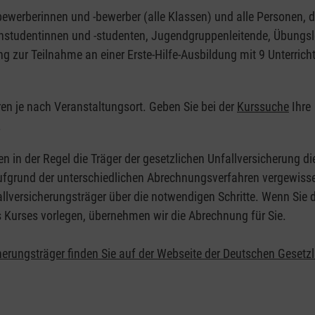
nbewerberinnen und -bewerber (alle Klassen) und alle Personen, d
zinstudentinnen und -studenten, Jugendgruppenleitende, Übungsl
ng zur Teilnahme an einer Erste-Hilfe-Ausbildung mit 9 Unterrich
eren je nach Veranstaltungsort. Geben Sie bei der
Kurssuche
Ihre
.
en in der Regel die Träger der gesetzlichen Unfallversicherung d
 Aufgrund der unterschiedlichen Abrechnungsverfahren vergewisse
allversicherungsträger über die notwendigen Schritte. Wenn Sie d
s Kurses vorlegen, übernehmen wir die Abrechnung für Sie.
herungsträger finden Sie auf der Webseite der Deutschen Gesetz