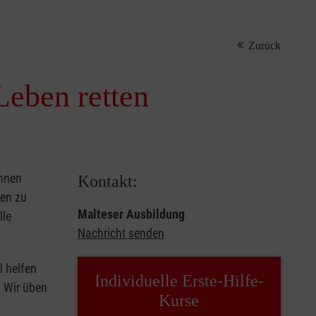
Zurück
Leben retten
önnen
Kontakt:
sen zu
Malteser Ausbildung
lle
Nachricht senden
l helfen
Individuelle Erste-Hilfe-
. Wir üben
Kurse