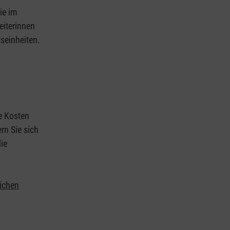
ie im
eiterinnen
tseinheiten.
ie Kosten
rn Sie sich
ie
lichen