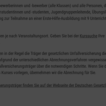
nbewerberinnen und -bewerber (alle Klassen) und alle Personen, d
zinstudentinnen und -studenten, Jugendgruppenleitende, Übungsl
ng zur Teilnahme an einer Erste-Hilfe-Ausbildung mit 9 Unterrich
eren je nach Veranstaltungsort. Geben Sie bei der
Kurssuche
Ihre
.
en in der Regel die Träger der gesetzlichen Unfallversicherung d
 Aufgrund der unterschiedlichen Abrechnungsverfahren vergewisse
allversicherungsträger über die notwendigen Schritte. Wenn Sie d
s Kurses vorlegen, übernehmen wir die Abrechnung für Sie.
herungsträger finden Sie auf der Webseite der Deutschen Gesetz