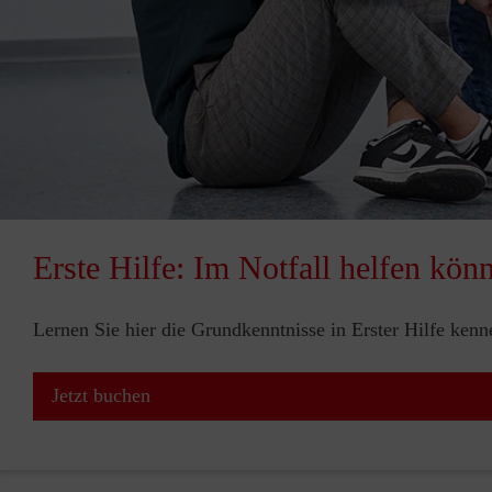
Erste Hilfe: Im Notfall helfen kön
Lernen Sie hier die Grundkenntnisse in Erster Hilfe ken
Jetzt buchen