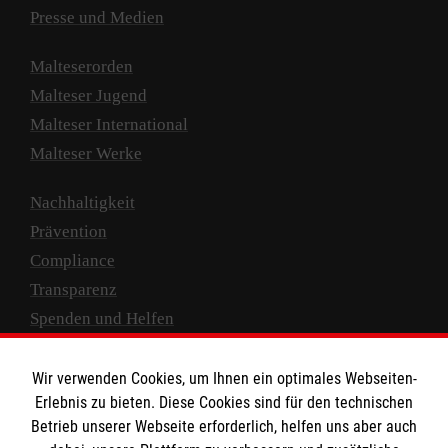
Presse und Medien
Malteserorden
Malteser Jugend
Malteser International
Malteser Werke
Nachhaltigkeit
Prävention
Compliance
Transparenz
Spenden und Helfen
Spendenkonto
Wir verwenden Cookies, um Ihnen ein optimales Webseiten-
Empfänger: Malteser Hilfsdienst e.V.
Erlebnis zu bieten. Diese Cookies sind für den technischen
Betrieb unserer Webseite erforderlich, helfen uns aber auch
IBAN: DE10 3706 0120 1201 2000 12