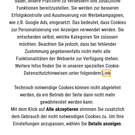
dabei, unsere Plattform zu verbessern und zusätzliche
BIC: GENODED 1PA7
Funktionen bereitzustellen. Sie werden zur besseren
Erfolgskontrolle und Aussteuerung von Werbekampagnen,
wie z.B. Google Ads, eingesetzt. Das bedeutet, dass Cookies
zur Personalisierung von Anzeigen verwendet werden. Sie
entscheiden selbst, welche Kategorien Sie zulassen
möchten. Beachten Sie jedoch, dass bei fehlender
Zustimmung gegebenenfalls nicht mehr alle
Funktionalitäten der Webseite zur Verfügung stehen.
Weitere Infos finden Sie in unseren speziellen Cookie-
Newsletter abonnieren
Datenschutzhinweisen unter folgendem
Link
.
Technisch notwendige Cookies können nicht abgelehnt
Cookies verwalten
|
AGB
|
Impressum
|
Datenschutz
|
werden, da ein Betrieb der Seite dann nicht mehr
Barrierefreiheit
|
Kontakt
|
Sharepoint
|
Mediathek
gewährleistet werden kann.
Mit dem Klick auf
Alle akzeptieren
stimmen Sie zusätzlich
dem Gebrauch der nicht notwendigen Cookies zu. Um Ihre
Einstellungen anzupassen, wählen Sie
Details anzeigen
.