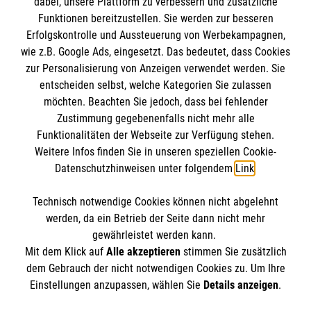
dabei, unsere Plattform zu verbessern und zusätzliche
BIC: GENODED 1PA7
Funktionen bereitzustellen. Sie werden zur besseren
Erfolgskontrolle und Aussteuerung von Werbekampagnen,
wie z.B. Google Ads, eingesetzt. Das bedeutet, dass Cookies
zur Personalisierung von Anzeigen verwendet werden. Sie
entscheiden selbst, welche Kategorien Sie zulassen
möchten. Beachten Sie jedoch, dass bei fehlender
Zustimmung gegebenenfalls nicht mehr alle
Funktionalitäten der Webseite zur Verfügung stehen.
Weitere Infos finden Sie in unseren speziellen Cookie-
Newsletter abonnieren
Datenschutzhinweisen unter folgendem
Link
.
Technisch notwendige Cookies können nicht abgelehnt
Cookies verwalten
|
AGB
|
Impressum
|
Datenschutz
|
werden, da ein Betrieb der Seite dann nicht mehr
Barrierefreiheit
|
Kontakt
|
Sharepoint
|
Mediathek
gewährleistet werden kann.
Mit dem Klick auf
Alle akzeptieren
stimmen Sie zusätzlich
dem Gebrauch der nicht notwendigen Cookies zu. Um Ihre
Einstellungen anzupassen, wählen Sie
Details anzeigen
.