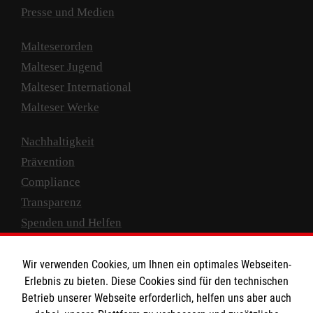
Presse und Medien
Malteserorden
Malteser Jugend
Malteser International
Malteser Werke
Nachhaltigkeit
Prävention
Compliance
Transparenz
Spenden und Helfen
Spendenkonto
Wir verwenden Cookies, um Ihnen ein optimales Webseiten-
Empfänger: Malteser Hilfsdienst e.V.
Erlebnis zu bieten. Diese Cookies sind für den technischen
Betrieb unserer Webseite erforderlich, helfen uns aber auch
IBAN: DE10 3706 0120 1201 2000 12