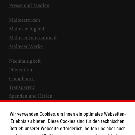
Presse und Medien
Malteserorden
Malteser Jugend
Malteser International
Malteser Werke
Nachhaltigkeit
Prävention
Compliance
Transparenz
Spenden und Helfen
Spendenkonto
Wir verwenden Cookies, um Ihnen ein optimales Webseiten-
Empfänger: Malteser Hilfsdienst e.V.
Erlebnis zu bieten. Diese Cookies sind für den technischen
Betrieb unserer Webseite erforderlich, helfen uns aber auch
IBAN: DE10 3706 0120 1201 2000 12