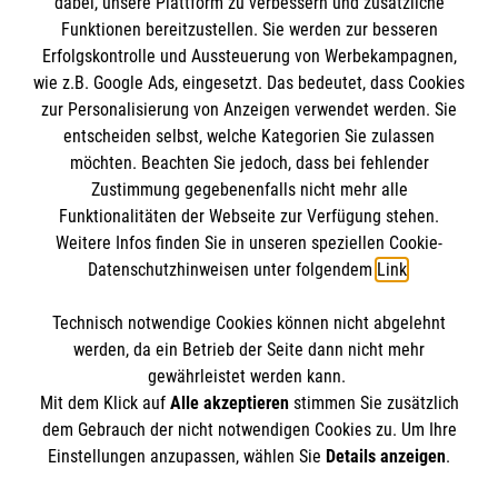
dabei, unsere Plattform zu verbessern und zusätzliche
BIC: GENODED 1PA7
Funktionen bereitzustellen. Sie werden zur besseren
Erfolgskontrolle und Aussteuerung von Werbekampagnen,
wie z.B. Google Ads, eingesetzt. Das bedeutet, dass Cookies
zur Personalisierung von Anzeigen verwendet werden. Sie
entscheiden selbst, welche Kategorien Sie zulassen
möchten. Beachten Sie jedoch, dass bei fehlender
Zustimmung gegebenenfalls nicht mehr alle
Funktionalitäten der Webseite zur Verfügung stehen.
Weitere Infos finden Sie in unseren speziellen Cookie-
Newsletter abonnieren
Datenschutzhinweisen unter folgendem
Link
.
Technisch notwendige Cookies können nicht abgelehnt
Cookies verwalten
|
AGB
|
Impressum
|
Datenschutz
|
werden, da ein Betrieb der Seite dann nicht mehr
Barrierefreiheit
|
Kontakt
|
Sharepoint
|
Mediathek
gewährleistet werden kann.
Mit dem Klick auf
Alle akzeptieren
stimmen Sie zusätzlich
dem Gebrauch der nicht notwendigen Cookies zu. Um Ihre
Einstellungen anzupassen, wählen Sie
Details anzeigen
.