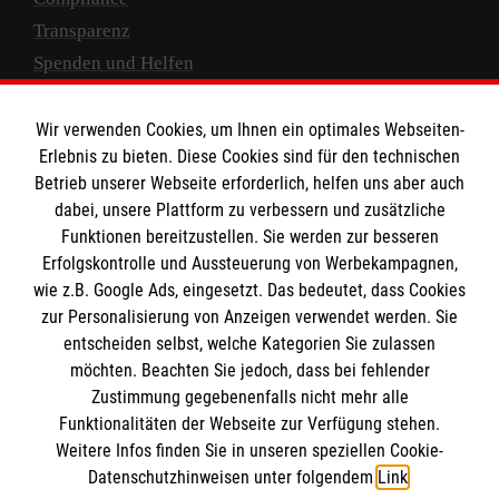
Transparenz
Spenden und Helfen
Spendenkonto
Wir verwenden Cookies, um Ihnen ein optimales Webseiten-
Empfänger: Malteser Hilfsdienst e.V.
Erlebnis zu bieten. Diese Cookies sind für den technischen
Betrieb unserer Webseite erforderlich, helfen uns aber auch
IBAN: DE10 3706 0120 1201 2000 12
dabei, unsere Plattform zu verbessern und zusätzliche
BIC: GENODED 1PA7
Funktionen bereitzustellen. Sie werden zur besseren
Erfolgskontrolle und Aussteuerung von Werbekampagnen,
wie z.B. Google Ads, eingesetzt. Das bedeutet, dass Cookies
zur Personalisierung von Anzeigen verwendet werden. Sie
entscheiden selbst, welche Kategorien Sie zulassen
möchten. Beachten Sie jedoch, dass bei fehlender
Zustimmung gegebenenfalls nicht mehr alle
Funktionalitäten der Webseite zur Verfügung stehen.
Weitere Infos finden Sie in unseren speziellen Cookie-
Newsletter abonnieren
Datenschutzhinweisen unter folgendem
Link
.