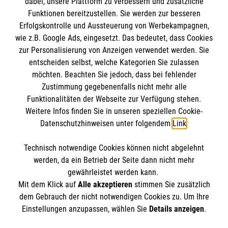
dabei, unsere Plattform zu verbessern und zusätzliche
BIC: GENODED 1PA7
Funktionen bereitzustellen. Sie werden zur besseren
Erfolgskontrolle und Aussteuerung von Werbekampagnen,
wie z.B. Google Ads, eingesetzt. Das bedeutet, dass Cookies
zur Personalisierung von Anzeigen verwendet werden. Sie
entscheiden selbst, welche Kategorien Sie zulassen
möchten. Beachten Sie jedoch, dass bei fehlender
Zustimmung gegebenenfalls nicht mehr alle
Funktionalitäten der Webseite zur Verfügung stehen.
Weitere Infos finden Sie in unseren speziellen Cookie-
Newsletter abonnieren
Datenschutzhinweisen unter folgendem
Link
.
Technisch notwendige Cookies können nicht abgelehnt
Cookies verwalten
|
AGB
|
Impressum
|
Datenschutz
|
werden, da ein Betrieb der Seite dann nicht mehr
Barrierefreiheit
|
Kontakt
|
Sharepoint
|
Mediathek
gewährleistet werden kann.
Mit dem Klick auf
Alle akzeptieren
stimmen Sie zusätzlich
dem Gebrauch der nicht notwendigen Cookies zu. Um Ihre
Einstellungen anzupassen, wählen Sie
Details anzeigen
.