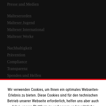
Presse und Medien
Malteserorden
Malteser Jugend
Malteser International
Malteser Werke
Nachhaltigkeit
Prävention
Compliance
Transparenz
Spenden und Helfen
Spendenkonto
Wir verwenden Cookies, um Ihnen ein optimales Webseiten-
Empfänger: Malteser Hilfsdienst e.V.
Erlebnis zu bieten. Diese Cookies sind für den technischen
Betrieb unserer Webseite erforderlich, helfen uns aber auch
IBAN: DE10 3706 0120 1201 2000 12