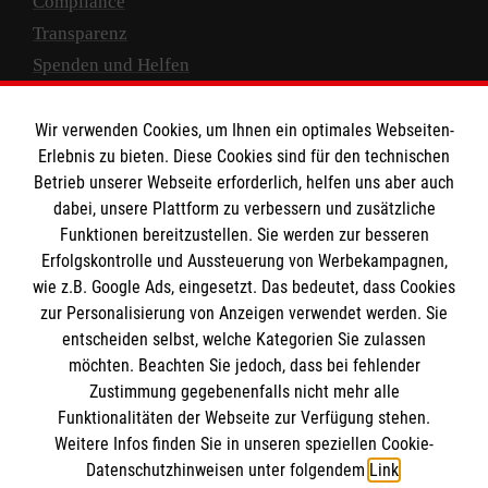
Compliance
Transparenz
Spenden und Helfen
Spendenkonto
Wir verwenden Cookies, um Ihnen ein optimales Webseiten-
Empfänger: Malteser Hilfsdienst e.V.
Erlebnis zu bieten. Diese Cookies sind für den technischen
Betrieb unserer Webseite erforderlich, helfen uns aber auch
IBAN: DE10 3706 0120 1201 2000 12
dabei, unsere Plattform zu verbessern und zusätzliche
BIC: GENODED 1PA7
Funktionen bereitzustellen. Sie werden zur besseren
Erfolgskontrolle und Aussteuerung von Werbekampagnen,
wie z.B. Google Ads, eingesetzt. Das bedeutet, dass Cookies
zur Personalisierung von Anzeigen verwendet werden. Sie
entscheiden selbst, welche Kategorien Sie zulassen
möchten. Beachten Sie jedoch, dass bei fehlender
Zustimmung gegebenenfalls nicht mehr alle
Funktionalitäten der Webseite zur Verfügung stehen.
Weitere Infos finden Sie in unseren speziellen Cookie-
Newsletter abonnieren
Datenschutzhinweisen unter folgendem
Link
.