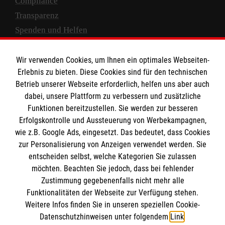
Compliance
Transparenz
Spenden und Helfen
Spendenkonto
Wir verwenden Cookies, um Ihnen ein optimales Webseiten-
Empfänger: Malteser Hilfsdienst e.V.
Erlebnis zu bieten. Diese Cookies sind für den technischen
Betrieb unserer Webseite erforderlich, helfen uns aber auch
IBAN: DE10 3706 0120 1201 2000 12
dabei, unsere Plattform zu verbessern und zusätzliche
BIC: GENODED 1PA7
Funktionen bereitzustellen. Sie werden zur besseren
Erfolgskontrolle und Aussteuerung von Werbekampagnen,
wie z.B. Google Ads, eingesetzt. Das bedeutet, dass Cookies
zur Personalisierung von Anzeigen verwendet werden. Sie
entscheiden selbst, welche Kategorien Sie zulassen
möchten. Beachten Sie jedoch, dass bei fehlender
Zustimmung gegebenenfalls nicht mehr alle
Funktionalitäten der Webseite zur Verfügung stehen.
Weitere Infos finden Sie in unseren speziellen Cookie-
Newsletter abonnieren
Datenschutzhinweisen unter folgendem
Link
.