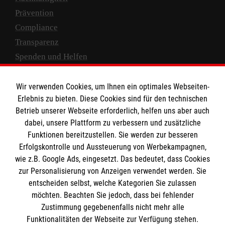
Prävention
Compliance
Transparenz
Spenden und Helfen
Spendenkonto
Wir verwenden Cookies, um Ihnen ein optimales Webseiten-
Empfänger: Malteser Hilfsdienst e.V.
Erlebnis zu bieten. Diese Cookies sind für den technischen
Betrieb unserer Webseite erforderlich, helfen uns aber auch
IBAN: DE10 3706 0120 1201 2000 12
dabei, unsere Plattform zu verbessern und zusätzliche
BIC: GENODED 1PA7
Funktionen bereitzustellen. Sie werden zur besseren
Erfolgskontrolle und Aussteuerung von Werbekampagnen,
wie z.B. Google Ads, eingesetzt. Das bedeutet, dass Cookies
zur Personalisierung von Anzeigen verwendet werden. Sie
entscheiden selbst, welche Kategorien Sie zulassen
möchten. Beachten Sie jedoch, dass bei fehlender
Zustimmung gegebenenfalls nicht mehr alle
Funktionalitäten der Webseite zur Verfügung stehen.