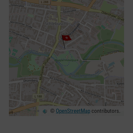
©
OpenStreetMap
contributors.
+
−
⇧