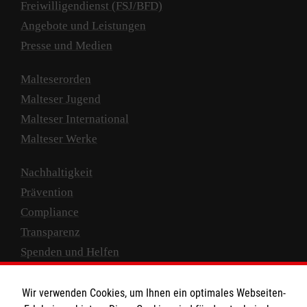
Freiwilligendienst (FSJ/BFD)
Angebote und Leistungen
Presse und Medien
Malteserorden
Malteser Jugend
Malteser International
Malteser Werke
Nachhaltigkeit
Prävention
Compliance
Transparenz
Spenden und Helfen
Spendenkonto
Wir verwenden Cookies, um Ihnen ein optimales Webseiten-