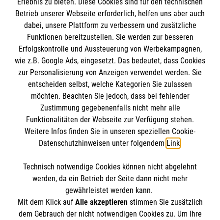
Empfänger: Malteser Hilfsdienst e.V.
Erlebnis zu bieten. Diese Cookies sind für den technischen
Betrieb unserer Webseite erforderlich, helfen uns aber auch
IBAN: DE10 3706 0120 1201 2000 12
dabei, unsere Plattform zu verbessern und zusätzliche
BIC: GENODED 1PA7
Funktionen bereitzustellen. Sie werden zur besseren
Erfolgskontrolle und Aussteuerung von Werbekampagnen,
wie z.B. Google Ads, eingesetzt. Das bedeutet, dass Cookies
zur Personalisierung von Anzeigen verwendet werden. Sie
entscheiden selbst, welche Kategorien Sie zulassen
möchten. Beachten Sie jedoch, dass bei fehlender
Zustimmung gegebenenfalls nicht mehr alle
Funktionalitäten der Webseite zur Verfügung stehen.
Weitere Infos finden Sie in unseren speziellen Cookie-
Newsletter abonnieren
Datenschutzhinweisen unter folgendem
Link
.
Technisch notwendige Cookies können nicht abgelehnt
Cookies verwalten
|
AGB
|
Impressum
|
Datenschutz
|
werden, da ein Betrieb der Seite dann nicht mehr
Barrierefreiheit
|
Kontakt
|
Sharepoint
|
Mediathek
gewährleistet werden kann.
Mit dem Klick auf
Alle akzeptieren
stimmen Sie zusätzlich
dem Gebrauch der nicht notwendigen Cookies zu. Um Ihre