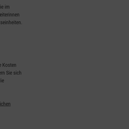
ie im
eiterinnen
tseinheiten.
ie Kosten
rn Sie sich
ie
lichen