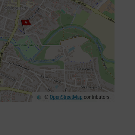
©
OpenStreetMap
contributors.