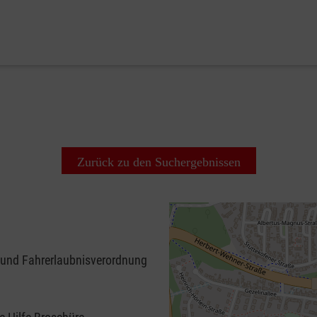
Zurück zu den Suchergebnissen
 und Fahrerlaubnisverordnung