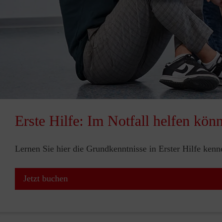
Erste Hilfe: Im Notfall helfen kön
Lernen Sie hier die Grundkenntnisse in Erster Hilfe ken
Jetzt buchen