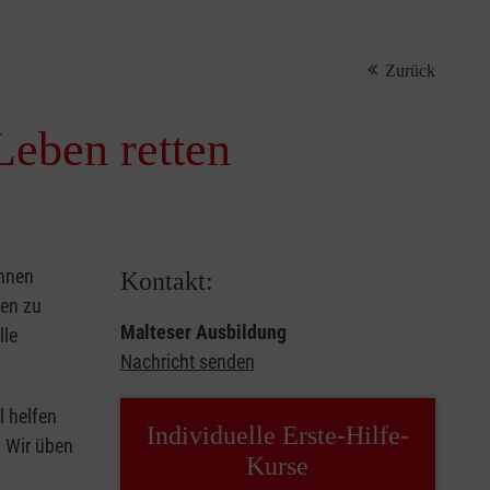
Zurück
Leben retten
önnen
Kontakt:
sen zu
Malteser Ausbildung
lle
Nachricht senden
l helfen
Individuelle Erste-Hilfe-
. Wir üben
Kurse