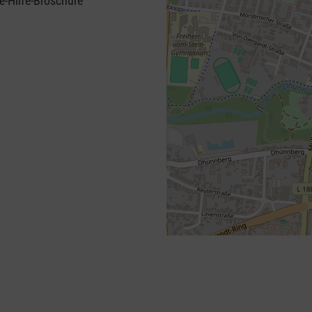
e-Hilfe-Broschüre
+
−
⇧