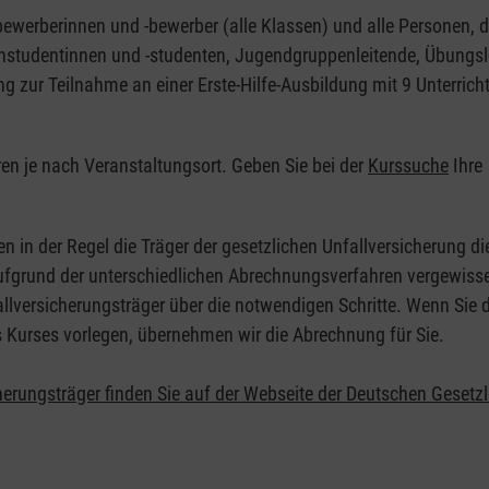
nbewerberinnen und -bewerber (alle Klassen) und alle Personen, d
zinstudentinnen und -studenten, Jugendgruppenleitende, Übungsl
ng zur Teilnahme an einer Erste-Hilfe-Ausbildung mit 9 Unterrich
eren je nach Veranstaltungsort. Geben Sie bei der
Kurssuche
Ihre
.
en in der Regel die Träger der gesetzlichen Unfallversicherung d
 Aufgrund der unterschiedlichen Abrechnungsverfahren vergewisse
allversicherungsträger über die notwendigen Schritte. Wenn Sie d
s Kurses vorlegen, übernehmen wir die Abrechnung für Sie.
herungsträger finden Sie auf der Webseite der Deutschen Gesetz