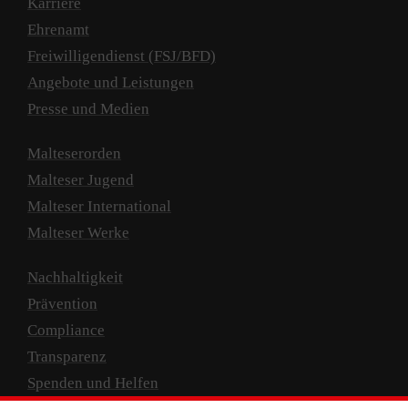
Karriere
Ehrenamt
Freiwilligendienst (FSJ/BFD)
Angebote und Leistungen
Presse und Medien
Malteserorden
Malteser Jugend
Malteser International
Malteser Werke
Nachhaltigkeit
Prävention
Compliance
Transparenz
Spenden und Helfen