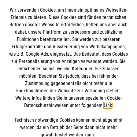
Spendenkonto
Wir verwenden Cookies, um Ihnen ein optimales Webseiten-
Empfänger: Malteser Hilfsdienst e.V.
Erlebnis zu bieten. Diese Cookies sind für den technischen
Betrieb unserer Webseite erforderlich, helfen uns aber auch
IBAN: DE10 3706 0120 1201 2000 12
dabei, unsere Plattform zu verbessern und zusätzliche
BIC: GENODED 1PA7
Funktionen bereitzustellen. Sie werden zur besseren
Erfolgskontrolle und Aussteuerung von Werbekampagnen,
wie z.B. Google Ads, eingesetzt. Das bedeutet, dass Cookies
zur Personalisierung von Anzeigen verwendet werden. Sie
entscheiden selbst, welche Kategorien Sie zulassen
möchten. Beachten Sie jedoch, dass bei fehlender
Zustimmung gegebenenfalls nicht mehr alle
Funktionalitäten der Webseite zur Verfügung stehen.
Weitere Infos finden Sie in unseren speziellen Cookie-
Newsletter abonnieren
Datenschutzhinweisen unter folgendem
Link
.
Technisch notwendige Cookies können nicht abgelehnt
Cookies verwalten
|
AGB
|
Impressum
|
Datenschutz
|
werden, da ein Betrieb der Seite dann nicht mehr
Barrierefreiheit
|
Kontakt
|
Sharepoint
|
Mediathek
gewährleistet werden kann.