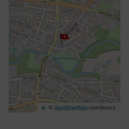
©
OpenStreetMap
contributors.
+
−
⇧