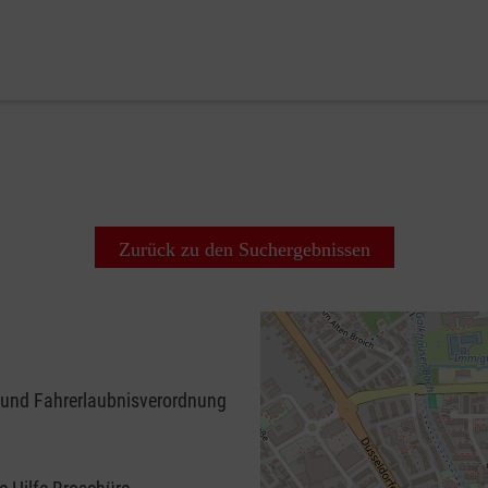
Zurück zu den Suchergebnissen
 und Fahrerlaubnisverordnung