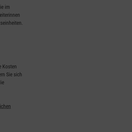
ie im
eiterinnen
tseinheiten.
ie Kosten
rn Sie sich
ie
lichen