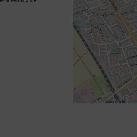
e-Hilfe-Broschüre
+
−
⇧