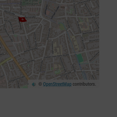
©
OpenStreetMap
contributors.