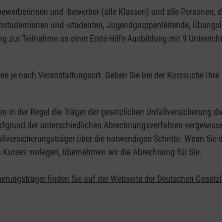
nbewerberinnen und -bewerber (alle Klassen) und alle Personen, d
zinstudentinnen und -studenten, Jugendgruppenleitende, Übungsl
ng zur Teilnahme an einer Erste-Hilfe-Ausbildung mit 9 Unterrich
eren je nach Veranstaltungsort. Geben Sie bei der
Kurssuche
Ihre
.
en in der Regel die Träger der gesetzlichen Unfallversicherung d
 Aufgrund der unterschiedlichen Abrechnungsverfahren vergewisse
allversicherungsträger über die notwendigen Schritte. Wenn Sie d
s Kurses vorlegen, übernehmen wir die Abrechnung für Sie.
herungsträger finden Sie auf der Webseite der Deutschen Gesetz