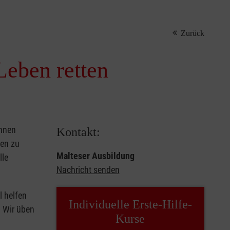
Zurück
Leben retten
önnen
Kontakt:
sen zu
Malteser Ausbildung
lle
Nachricht senden
l helfen
Individuelle Erste-Hilfe-
. Wir üben
Kurse