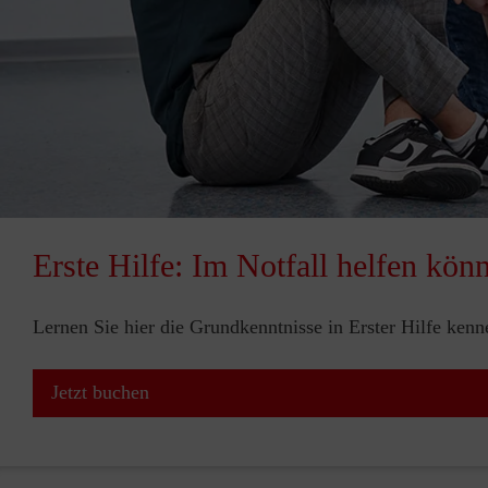
Erste Hilfe: Im Notfall helfen kön
Lernen Sie hier die Grundkenntnisse in Erster Hilfe ken
Jetzt buchen