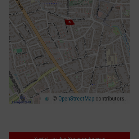
©
OpenStreetMap
contributors.
+
−
⇧
Zurück zu den Suchergebnissen