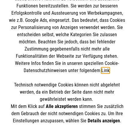
BIC: GENODED 1PA7
Funktionen bereitzustellen. Sie werden zur besseren
Erfolgskontrolle und Aussteuerung von Werbekampagnen,
wie z.B. Google Ads, eingesetzt. Das bedeutet, dass Cookies
zur Personalisierung von Anzeigen verwendet werden. Sie
entscheiden selbst, welche Kategorien Sie zulassen
möchten. Beachten Sie jedoch, dass bei fehlender
Zustimmung gegebenenfalls nicht mehr alle
Funktionalitäten der Webseite zur Verfügung stehen.
Weitere Infos finden Sie in unseren speziellen Cookie-
Newsletter abonnieren
Datenschutzhinweisen unter folgendem
Link
.
Technisch notwendige Cookies können nicht abgelehnt
Cookies verwalten
|
AGB
|
Impressum
|
Datenschutz
|
werden, da ein Betrieb der Seite dann nicht mehr
Barrierefreiheit
|
Kontakt
|
Sharepoint
|
Mediathek
gewährleistet werden kann.
Mit dem Klick auf
Alle akzeptieren
stimmen Sie zusätzlich
dem Gebrauch der nicht notwendigen Cookies zu. Um Ihre
Einstellungen anzupassen, wählen Sie
Details anzeigen
.