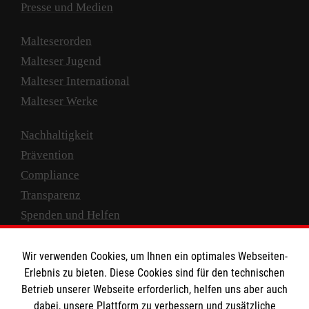
Presse und Medien
Malteserorden
Malteser Jugend
Malteser International
Malteser Werke
Nachhaltigkeit
Prävention
Compliance
Transparenz
Spenden und Helfen
Spendenkonto
Wir verwenden Cookies, um Ihnen ein optimales Webseiten-
Empfänger: Malteser Hilfsdienst e.V.
Erlebnis zu bieten. Diese Cookies sind für den technischen
Betrieb unserer Webseite erforderlich, helfen uns aber auch
IBAN: DE10 3706 0120 1201 2000 12
dabei, unsere Plattform zu verbessern und zusätzliche