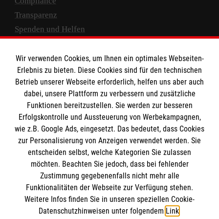
Compliance
Transparenz
Spenden und Helfen
Spendenkonto
Wir verwenden Cookies, um Ihnen ein optimales Webseiten-
Empfänger: Malteser Hilfsdienst e.V.
Erlebnis zu bieten. Diese Cookies sind für den technischen
Betrieb unserer Webseite erforderlich, helfen uns aber auch
IBAN: DE10 3706 0120 1201 2000 12
dabei, unsere Plattform zu verbessern und zusätzliche
BIC: GENODED 1PA7
Funktionen bereitzustellen. Sie werden zur besseren
Erfolgskontrolle und Aussteuerung von Werbekampagnen,
wie z.B. Google Ads, eingesetzt. Das bedeutet, dass Cookies
zur Personalisierung von Anzeigen verwendet werden. Sie
entscheiden selbst, welche Kategorien Sie zulassen
möchten. Beachten Sie jedoch, dass bei fehlender
Zustimmung gegebenenfalls nicht mehr alle
Funktionalitäten der Webseite zur Verfügung stehen.
Weitere Infos finden Sie in unseren speziellen Cookie-
Newsletter abonnieren
Datenschutzhinweisen unter folgendem
Link
.