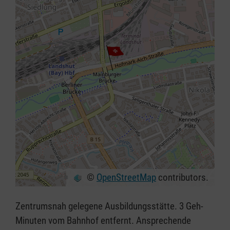
©
OpenStreetMap
contributors.
+
−
Zentrumsnah gelegene Ausbildungsstätte. 3 Geh-
⇧
Minuten vom Bahnhof entfernt. Ansprechende