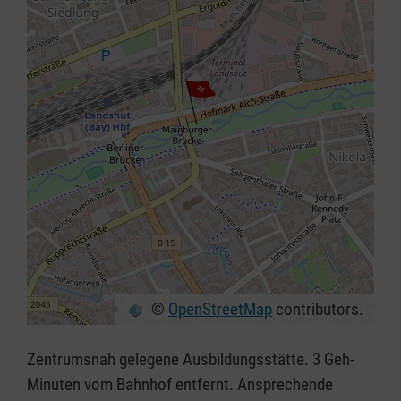
©
OpenStreetMap
contributors.
+
−
Zentrumsnah gelegene Ausbildungsstätte. 3 Geh-
⇧
Minuten vom Bahnhof entfernt. Ansprechende