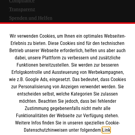
Compliance
Transparenz
Spenden und Helfen
Spendenkonto
Wir verwenden Cookies, um Ihnen ein optimales Webseiten-
Empfänger: Malteser Hilfsdienst e.V.
Erlebnis zu bieten. Diese Cookies sind für den technischen
Betrieb unserer Webseite erforderlich, helfen uns aber auch
IBAN: DE10 3706 0120 1201 2000 12
dabei, unsere Plattform zu verbessern und zusätzliche
BIC: GENODED 1PA7
Funktionen bereitzustellen. Sie werden zur besseren
Erfolgskontrolle und Aussteuerung von Werbekampagnen,
wie z.B. Google Ads, eingesetzt. Das bedeutet, dass Cookies
zur Personalisierung von Anzeigen verwendet werden. Sie
entscheiden selbst, welche Kategorien Sie zulassen
möchten. Beachten Sie jedoch, dass bei fehlender
Zustimmung gegebenenfalls nicht mehr alle
Funktionalitäten der Webseite zur Verfügung stehen.
Weitere Infos finden Sie in unseren speziellen Cookie-
Newsletter abonnieren
Datenschutzhinweisen unter folgendem
Link
.