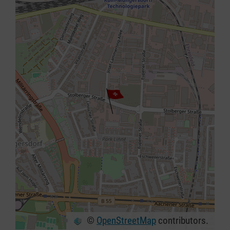
©
OpenStreetMap
contributors.