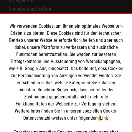
Spenden und Helfen
Spendenkonto
Wir verwenden Cookies, um Ihnen ein optimales Webseiten-
Empfänger: Malteser Hilfsdienst e.V.
Erlebnis zu bieten. Diese Cookies sind für den technischen
Betrieb unserer Webseite erforderlich, helfen uns aber auch
IBAN: DE10 3706 0120 1201 2000 12
dabei, unsere Plattform zu verbessern und zusätzliche
BIC: GENODED 1PA7
Funktionen bereitzustellen. Sie werden zur besseren
Erfolgskontrolle und Aussteuerung von Werbekampagnen,
wie z.B. Google Ads, eingesetzt. Das bedeutet, dass Cookies
zur Personalisierung von Anzeigen verwendet werden. Sie
entscheiden selbst, welche Kategorien Sie zulassen
möchten. Beachten Sie jedoch, dass bei fehlender
Zustimmung gegebenenfalls nicht mehr alle
Funktionalitäten der Webseite zur Verfügung stehen.
Weitere Infos finden Sie in unseren speziellen Cookie-
Newsletter abonnieren
Datenschutzhinweisen unter folgendem
Link
.