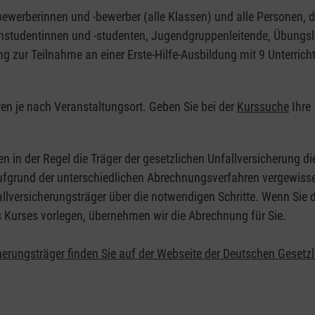
nbewerberinnen und -bewerber (alle Klassen) und alle Personen, d
zinstudentinnen und -studenten, Jugendgruppenleitende, Übungsl
ng zur Teilnahme an einer Erste-Hilfe-Ausbildung mit 9 Unterrich
eren je nach Veranstaltungsort. Geben Sie bei der
Kurssuche
Ihre
.
en in der Regel die Träger der gesetzlichen Unfallversicherung d
 Aufgrund der unterschiedlichen Abrechnungsverfahren vergewisse
allversicherungsträger über die notwendigen Schritte. Wenn Sie d
s Kurses vorlegen, übernehmen wir die Abrechnung für Sie.
herungsträger finden Sie auf der Webseite der Deutschen Gesetz