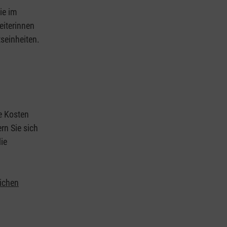
ie im
eiterinnen
tseinheiten.
ie Kosten
rn Sie sich
ie
lichen