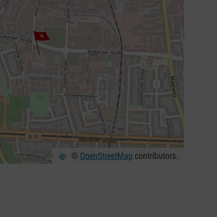
©
OpenStreetMap
contributors.