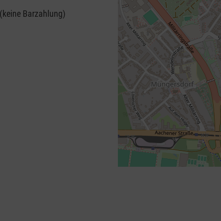
 (keine Barzahlung)
+
−
⇧