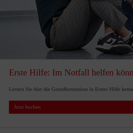
Erste Hilfe: Im Notfall helfen kön
Lernen Sie hier die Grundkenntnisse in Erster Hilfe ken
Jetzt buchen