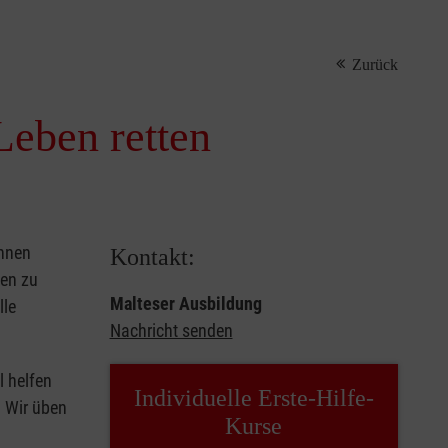
Zurück
Leben retten
önnen
Kontakt:
sen zu
Malteser Ausbildung
lle
Nachricht senden
l helfen
Individuelle Erste-Hilfe-
. Wir üben
Kurse