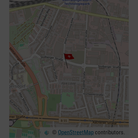
©
OpenStreetMap
contributors.