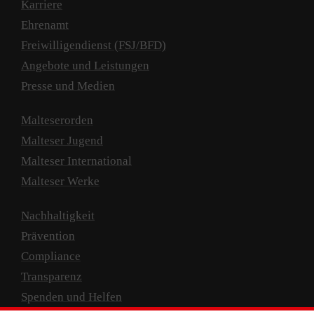
Karriere
Ehrenamt
Freiwilligendienst (FSJ/BFD)
Angebote und Leistungen
Presse und Medien
Malteserorden
Malteser Jugend
Malteser International
Malteser Werke
Nachhaltigkeit
Prävention
Compliance
Transparenz
Spenden und Helfen