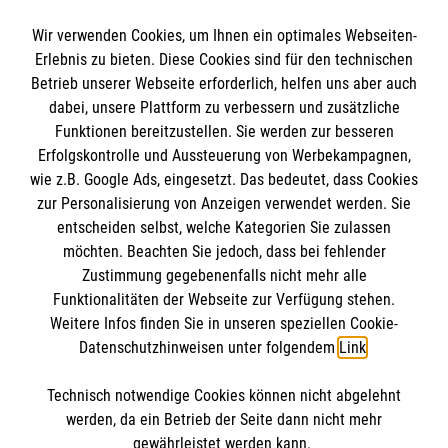
Spendenkonto
Wir verwenden Cookies, um Ihnen ein optimales Webseiten-
Empfänger: Malteser Hilfsdienst e.V.
Erlebnis zu bieten. Diese Cookies sind für den technischen
Betrieb unserer Webseite erforderlich, helfen uns aber auch
IBAN: DE10 3706 0120 1201 2000 12
dabei, unsere Plattform zu verbessern und zusätzliche
BIC: GENODED 1PA7
Funktionen bereitzustellen. Sie werden zur besseren
Erfolgskontrolle und Aussteuerung von Werbekampagnen,
wie z.B. Google Ads, eingesetzt. Das bedeutet, dass Cookies
zur Personalisierung von Anzeigen verwendet werden. Sie
entscheiden selbst, welche Kategorien Sie zulassen
möchten. Beachten Sie jedoch, dass bei fehlender
Zustimmung gegebenenfalls nicht mehr alle
Funktionalitäten der Webseite zur Verfügung stehen.
Weitere Infos finden Sie in unseren speziellen Cookie-
Newsletter abonnieren
Datenschutzhinweisen unter folgendem
Link
.
Technisch notwendige Cookies können nicht abgelehnt
Cookies verwalten
|
AGB
|
Impressum
|
Datenschutz
|
werden, da ein Betrieb der Seite dann nicht mehr
Barrierefreiheit
|
Kontakt
|
Sharepoint
|
Mediathek
gewährleistet werden kann.