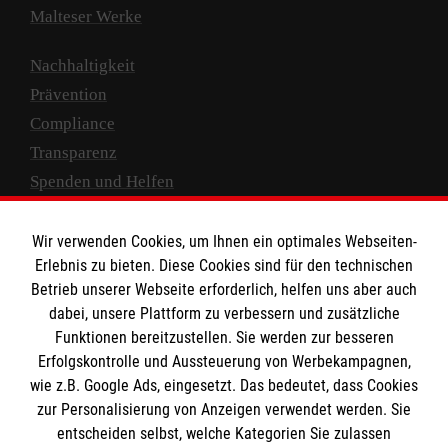
Malteser Werke
Nachhaltigkeit
Prävention
Compliance
Transparenz
Spenden und Helfen
Spendenkonto
Wir verwenden Cookies, um Ihnen ein optimales Webseiten-
Empfänger: Malteser Hilfsdienst e.V.
Erlebnis zu bieten. Diese Cookies sind für den technischen
Betrieb unserer Webseite erforderlich, helfen uns aber auch
IBAN: DE10 3706 0120 1201 2000 12
dabei, unsere Plattform zu verbessern und zusätzliche
BIC: GENODED 1PA7
Funktionen bereitzustellen. Sie werden zur besseren
Erfolgskontrolle und Aussteuerung von Werbekampagnen,
wie z.B. Google Ads, eingesetzt. Das bedeutet, dass Cookies
zur Personalisierung von Anzeigen verwendet werden. Sie
entscheiden selbst, welche Kategorien Sie zulassen