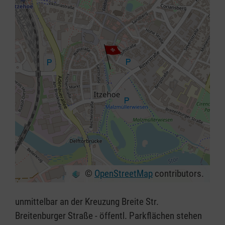
©
OpenStreetMap
contributors.
+
−
unmittelbar an der Kreuzung Breite Str.
⇧
Breitenburger Straße - öffentl. Parkflächen stehen