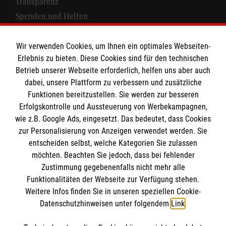
Transparenz
Spenden und Helfen
Spendenkonto
Wir verwenden Cookies, um Ihnen ein optimales Webseiten-
Empfänger: Malteser Hilfsdienst e.V.
Erlebnis zu bieten. Diese Cookies sind für den technischen
Betrieb unserer Webseite erforderlich, helfen uns aber auch
IBAN: DE10 3706 0120 1201 2000 12
dabei, unsere Plattform zu verbessern und zusätzliche
BIC: GENODED 1PA7
Funktionen bereitzustellen. Sie werden zur besseren
Erfolgskontrolle und Aussteuerung von Werbekampagnen,
wie z.B. Google Ads, eingesetzt. Das bedeutet, dass Cookies
zur Personalisierung von Anzeigen verwendet werden. Sie
entscheiden selbst, welche Kategorien Sie zulassen
möchten. Beachten Sie jedoch, dass bei fehlender
Zustimmung gegebenenfalls nicht mehr alle
Funktionalitäten der Webseite zur Verfügung stehen.
Weitere Infos finden Sie in unseren speziellen Cookie-
Newsletter abonnieren
Datenschutzhinweisen unter folgendem
Link
.