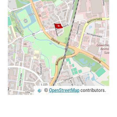
©
OpenStreetMap
contributors.
+
−
⇧