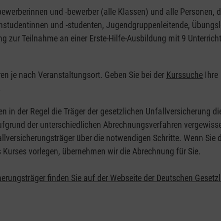
nbewerberinnen und -bewerber (alle Klassen) und alle Personen, d
zinstudentinnen und -studenten, Jugendgruppenleitende, Übungsl
ng zur Teilnahme an einer Erste-Hilfe-Ausbildung mit 9 Unterrich
eren je nach Veranstaltungsort. Geben Sie bei der
Kurssuche
Ihre
.
en in der Regel die Träger der gesetzlichen Unfallversicherung d
 Aufgrund der unterschiedlichen Abrechnungsverfahren vergewisse
allversicherungsträger über die notwendigen Schritte. Wenn Sie d
s Kurses vorlegen, übernehmen wir die Abrechnung für Sie.
herungsträger finden Sie auf der Webseite der Deutschen Gesetz