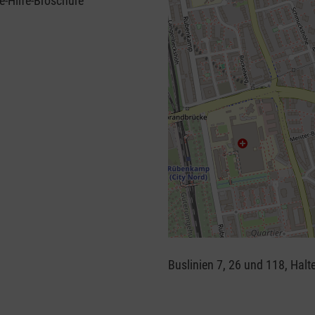
e-Hilfe-Broschüre
+
−
Buslinien 7, 26 und 118, Halt
⇧