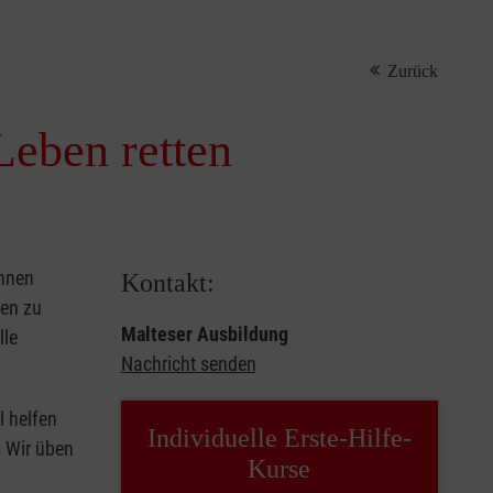
Zurück
Leben retten
önnen
Kontakt:
sen zu
Malteser Ausbildung
lle
Nachricht senden
l helfen
Individuelle Erste-Hilfe-
. Wir üben
Kurse