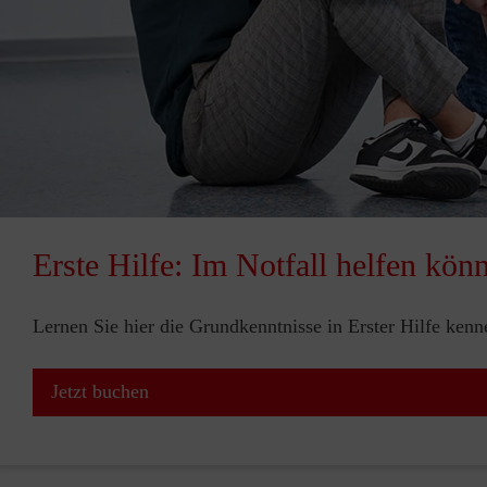
Erste Hilfe: Im Notfall helfen kön
Lernen Sie hier die Grundkenntnisse in Erster Hilfe ken
Jetzt buchen