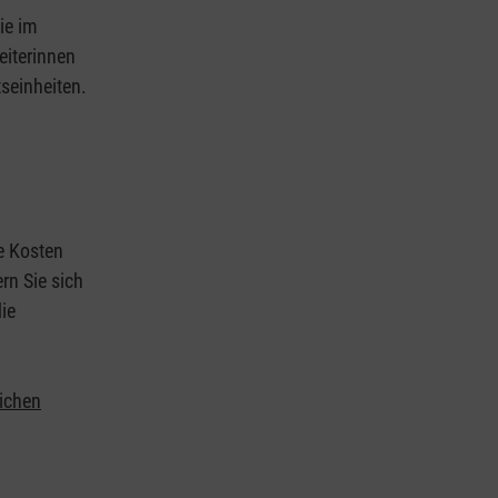
ie im
eiterinnen
tseinheiten.
ie Kosten
rn Sie sich
ie
lichen