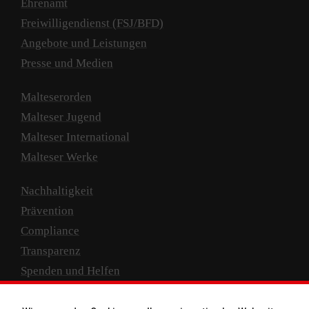
Ehrenamt
Freiwilligendienst (FSJ/BFD)
Angebote und Leistungen
Presse und Medien
Malteserorden
Malteser Jugend
Malteser International
Malteser Werke
Nachhaltigkeit
Prävention
Compliance
Transparenz
Spenden und Helfen
Spendenkonto