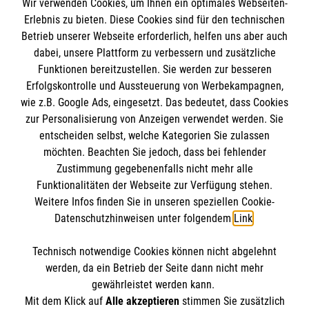
Wir verwenden Cookies, um Ihnen ein optimales Webseiten-
Empfänger: Malteser Hilfsdienst e.V.
Erlebnis zu bieten. Diese Cookies sind für den technischen
Betrieb unserer Webseite erforderlich, helfen uns aber auch
IBAN: DE10 3706 0120 1201 2000 12
dabei, unsere Plattform zu verbessern und zusätzliche
BIC: GENODED 1PA7
Funktionen bereitzustellen. Sie werden zur besseren
Erfolgskontrolle und Aussteuerung von Werbekampagnen,
wie z.B. Google Ads, eingesetzt. Das bedeutet, dass Cookies
zur Personalisierung von Anzeigen verwendet werden. Sie
entscheiden selbst, welche Kategorien Sie zulassen
möchten. Beachten Sie jedoch, dass bei fehlender
Zustimmung gegebenenfalls nicht mehr alle
Funktionalitäten der Webseite zur Verfügung stehen.
Weitere Infos finden Sie in unseren speziellen Cookie-
Newsletter abonnieren
Datenschutzhinweisen unter folgendem
Link
.
Technisch notwendige Cookies können nicht abgelehnt
Cookies verwalten
|
AGB
|
Impressum
|
Datenschutz
|
werden, da ein Betrieb der Seite dann nicht mehr
Barrierefreiheit
|
Kontakt
|
Sharepoint
|
Mediathek
gewährleistet werden kann.
Mit dem Klick auf
Alle akzeptieren
stimmen Sie zusätzlich