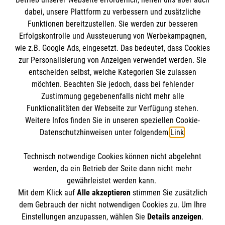
IBAN: DE10 3706 0120 1201 2000 12
dabei, unsere Plattform zu verbessern und zusätzliche
BIC: GENODED 1PA7
Funktionen bereitzustellen. Sie werden zur besseren
Erfolgskontrolle und Aussteuerung von Werbekampagnen,
wie z.B. Google Ads, eingesetzt. Das bedeutet, dass Cookies
zur Personalisierung von Anzeigen verwendet werden. Sie
entscheiden selbst, welche Kategorien Sie zulassen
möchten. Beachten Sie jedoch, dass bei fehlender
Zustimmung gegebenenfalls nicht mehr alle
Funktionalitäten der Webseite zur Verfügung stehen.
Weitere Infos finden Sie in unseren speziellen Cookie-
Newsletter abonnieren
Datenschutzhinweisen unter folgendem
Link
.
Technisch notwendige Cookies können nicht abgelehnt
Cookies verwalten
|
AGB
|
Impressum
|
Datenschutz
|
werden, da ein Betrieb der Seite dann nicht mehr
Barrierefreiheit
|
Kontakt
|
Sharepoint
|
Mediathek
gewährleistet werden kann.
Mit dem Klick auf
Alle akzeptieren
stimmen Sie zusätzlich
dem Gebrauch der nicht notwendigen Cookies zu. Um Ihre
Einstellungen anzupassen, wählen Sie
Details anzeigen
.