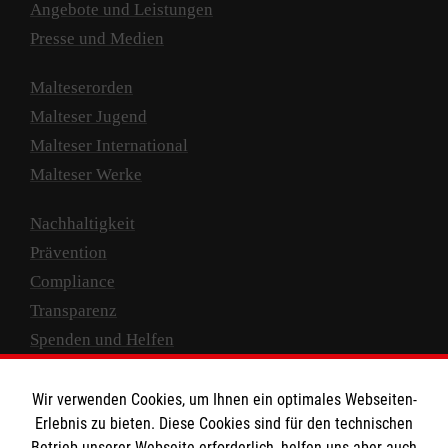
Angebote und Leistungen
Presse und Medien
Malteserorden
Malteser Jugend
Malteser International
Malteser Werke
Nachhaltigkeit
Prävention
Compliance
Transparenz
Spenden und Helfen
Spendenkonto
Wir verwenden Cookies, um Ihnen ein optimales Webseiten-
Empfänger: Malteser Hilfsdienst e.V.
Erlebnis zu bieten. Diese Cookies sind für den technischen
Betrieb unserer Webseite erforderlich, helfen uns aber auch