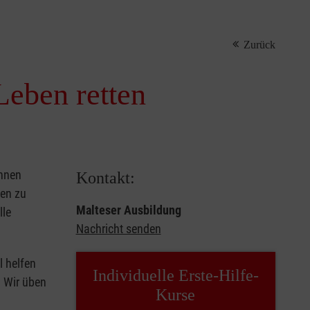
Zurück
Leben retten
önnen
Kontakt:
sen zu
Malteser Ausbildung
lle
Nachricht senden
l helfen
Individuelle Erste-Hilfe-
. Wir üben
Kurse