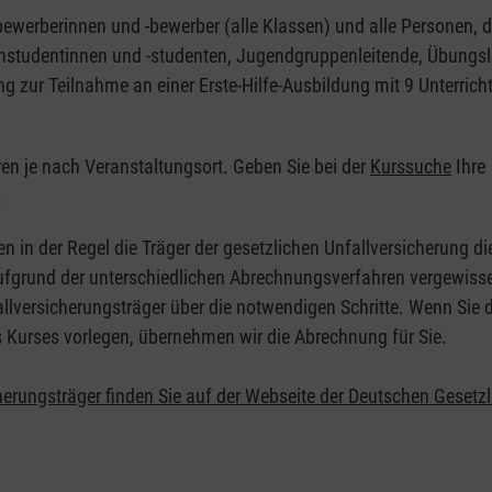
nbewerberinnen und -bewerber (alle Klassen) und alle Personen, d
zinstudentinnen und -studenten, Jugendgruppenleitende, Übungsl
ng zur Teilnahme an einer Erste-Hilfe-Ausbildung mit 9 Unterrich
eren je nach Veranstaltungsort. Geben Sie bei der
Kurssuche
Ihre
.
en in der Regel die Träger der gesetzlichen Unfallversicherung d
 Aufgrund der unterschiedlichen Abrechnungsverfahren vergewisse
allversicherungsträger über die notwendigen Schritte. Wenn Sie d
s Kurses vorlegen, übernehmen wir die Abrechnung für Sie.
herungsträger finden Sie auf der Webseite der Deutschen Gesetz