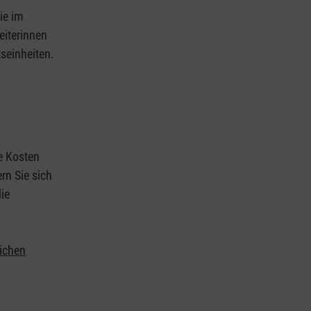
ie im
eiterinnen
tseinheiten.
ie Kosten
rn Sie sich
ie
lichen