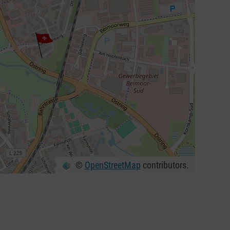
©
OpenStreetMap
contributors.