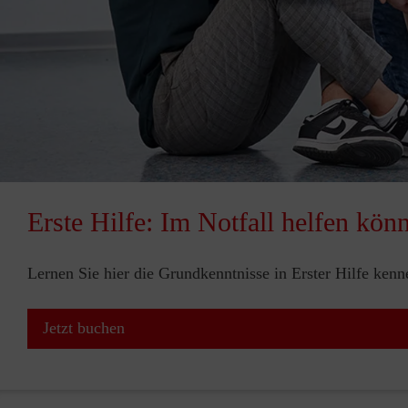
Erste Hilfe: Im Notfall helfen kön
Lernen Sie hier die Grundkenntnisse in Erster Hilfe ken
Jetzt buchen