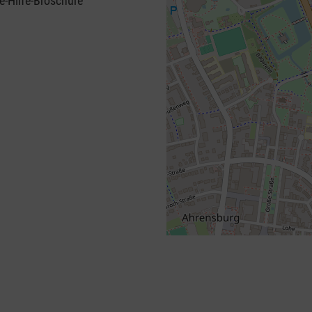
e-Hilfe-Broschüre
+
−
⇧