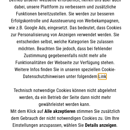
IBAN: DE10 3706 0120 1201 2000 12
dabei, unsere Plattform zu verbessern und zusätzliche
BIC: GENODED 1PA7
Funktionen bereitzustellen. Sie werden zur besseren
Erfolgskontrolle und Aussteuerung von Werbekampagnen,
wie z.B. Google Ads, eingesetzt. Das bedeutet, dass Cookies
zur Personalisierung von Anzeigen verwendet werden. Sie
entscheiden selbst, welche Kategorien Sie zulassen
möchten. Beachten Sie jedoch, dass bei fehlender
Zustimmung gegebenenfalls nicht mehr alle
Funktionalitäten der Webseite zur Verfügung stehen.
Weitere Infos finden Sie in unseren speziellen Cookie-
Newsletter abonnieren
Datenschutzhinweisen unter folgendem
Link
.
Technisch notwendige Cookies können nicht abgelehnt
Cookies verwalten
|
AGB
|
Impressum
|
Datenschutz
|
werden, da ein Betrieb der Seite dann nicht mehr
Barrierefreiheit
|
Kontakt
|
Sharepoint
|
Mediathek
gewährleistet werden kann.
Mit dem Klick auf
Alle akzeptieren
stimmen Sie zusätzlich
dem Gebrauch der nicht notwendigen Cookies zu. Um Ihre
Einstellungen anzupassen, wählen Sie
Details anzeigen
.