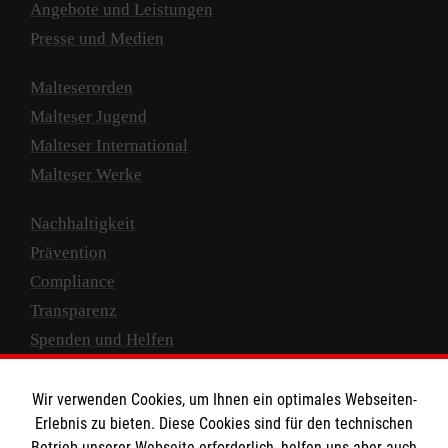
Angebote und Leistungen
Presse und Medien
Malteserorden
Malteser Jugend
Malteser International
Malteser Werke
Nachhaltigkeit
Prävention
Compliance
Transparenz
Spenden und Helfen
Spendenkonto
Wir verwenden Cookies, um Ihnen ein optimales Webseiten-
Empfänger: Malteser Hilfsdienst e.V.
Erlebnis zu bieten. Diese Cookies sind für den technischen
Betrieb unserer Webseite erforderlich, helfen uns aber auch