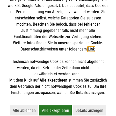
wie z.B. Google Ads, eingesetzt. Das bedeutet, dass Cookies
zur Personalisierung von Anzeigen verwendet werden. Sie
entscheiden selbst, welche Kategorien Sie zulassen
möchten. Beachten Sie jedoch, dass bei fehlender
Zustimmung gegebenenfalls nicht mehr alle
Funktionalitäten der Webseite zur Verfügung stehen.
Weitere Infos finden Sie in unseren speziellen Cookie-
Newsletter abonnieren
Datenschutzhinweisen unter folgendem
Link
.
Technisch notwendige Cookies können nicht abgelehnt
Cookies verwalten
|
AGB
|
Impressum
|
Datenschutz
|
werden, da ein Betrieb der Seite dann nicht mehr
Barrierefreiheit
|
Kontakt
|
Sharepoint
|
Mediathek
gewährleistet werden kann.
Mit dem Klick auf
Alle akzeptieren
stimmen Sie zusätzlich
dem Gebrauch der nicht notwendigen Cookies zu. Um Ihre
Einstellungen anzupassen, wählen Sie
Details anzeigen
.
Alle ablehnen
Alle akzeptieren
Details anzeigen
Lehnt alle nicht-essentiellen Cookies ab
Akzeptiert alle Cookies einschließl
Öffnet detaillie