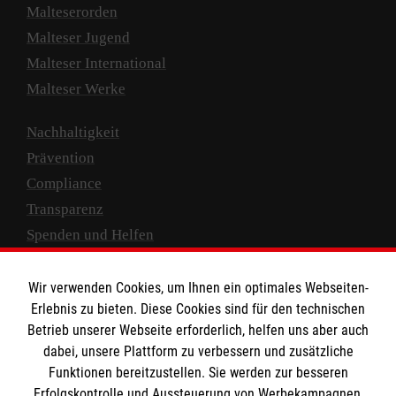
Malteserorden
Malteser Jugend
Malteser International
Malteser Werke
Nachhaltigkeit
Prävention
Compliance
Transparenz
Spenden und Helfen
Spendenkonto
Wir verwenden Cookies, um Ihnen ein optimales Webseiten-
Empfänger: Malteser Hilfsdienst e.V.
Erlebnis zu bieten. Diese Cookies sind für den technischen
Betrieb unserer Webseite erforderlich, helfen uns aber auch
IBAN: DE10 3706 0120 1201 2000 12
dabei, unsere Plattform zu verbessern und zusätzliche
BIC: GENODED 1PA7
Funktionen bereitzustellen. Sie werden zur besseren
Erfolgskontrolle und Aussteuerung von Werbekampagnen,