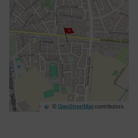
©
OpenStreetMap
contributors.
+
−
⇧