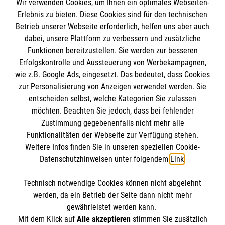
Wir verwenden Cookies, um Ihnen ein optimales Webseiten-
Empfänger: Malteser Hilfsdienst e.V.
Erlebnis zu bieten. Diese Cookies sind für den technischen
Betrieb unserer Webseite erforderlich, helfen uns aber auch
IBAN: DE10 3706 0120 1201 2000 12
dabei, unsere Plattform zu verbessern und zusätzliche
BIC: GENODED 1PA7
Funktionen bereitzustellen. Sie werden zur besseren
Erfolgskontrolle und Aussteuerung von Werbekampagnen,
wie z.B. Google Ads, eingesetzt. Das bedeutet, dass Cookies
zur Personalisierung von Anzeigen verwendet werden. Sie
entscheiden selbst, welche Kategorien Sie zulassen
möchten. Beachten Sie jedoch, dass bei fehlender
Zustimmung gegebenenfalls nicht mehr alle
Funktionalitäten der Webseite zur Verfügung stehen.
Weitere Infos finden Sie in unseren speziellen Cookie-
Newsletter abonnieren
Datenschutzhinweisen unter folgendem
Link
.
Technisch notwendige Cookies können nicht abgelehnt
Cookies verwalten
|
AGB
|
Impressum
|
Datenschutz
|
werden, da ein Betrieb der Seite dann nicht mehr
Barrierefreiheit
|
Kontakt
|
Sharepoint
|
Mediathek
gewährleistet werden kann.
Mit dem Klick auf
Alle akzeptieren
stimmen Sie zusätzlich