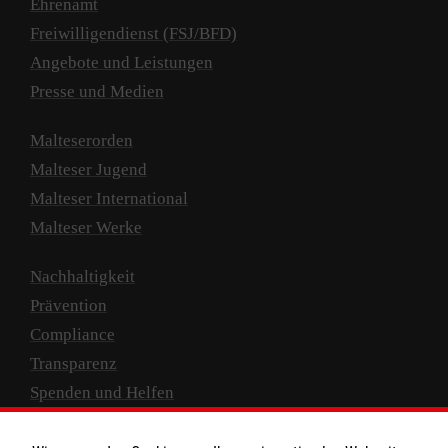
Ehrenamt
Freiwilligendienst (FSJ/BFD)
Angebote und Leistungen
Presse und Medien
Malteserorden
Malteser Jugend
Malteser International
Malteser Werke
Nachhaltigkeit
Prävention
Compliance
Transparenz
Spenden und Helfen
Spendenkonto