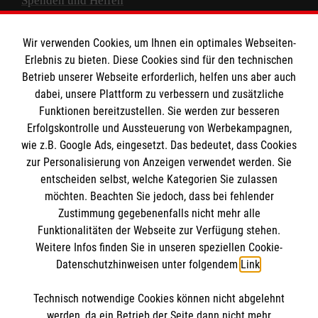
Spenden und Helfen
Spendenkonto
Wir verwenden Cookies, um Ihnen ein optimales Webseiten-
Empfänger: Malteser Hilfsdienst e.V.
Erlebnis zu bieten. Diese Cookies sind für den technischen
Betrieb unserer Webseite erforderlich, helfen uns aber auch
IBAN: DE10 3706 0120 1201 2000 12
dabei, unsere Plattform zu verbessern und zusätzliche
BIC: GENODED 1PA7
Funktionen bereitzustellen. Sie werden zur besseren
Erfolgskontrolle und Aussteuerung von Werbekampagnen,
wie z.B. Google Ads, eingesetzt. Das bedeutet, dass Cookies
zur Personalisierung von Anzeigen verwendet werden. Sie
entscheiden selbst, welche Kategorien Sie zulassen
möchten. Beachten Sie jedoch, dass bei fehlender
Zustimmung gegebenenfalls nicht mehr alle
Funktionalitäten der Webseite zur Verfügung stehen.
Weitere Infos finden Sie in unseren speziellen Cookie-
Newsletter abonnieren
Datenschutzhinweisen unter folgendem
Link
.
Technisch notwendige Cookies können nicht abgelehnt
Cookies verwalten
|
AGB
|
Impressum
|
Datenschutz
|
werden, da ein Betrieb der Seite dann nicht mehr