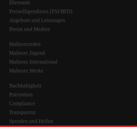
Ehrenamt
Freiwilligendienst (FSJ/BFD)
Angebote und Leistungen
Presse und Medien
Malteserorden
Malteser Jugend
Malteser International
Malteser Werke
Nachhaltigkeit
Prävention
Compliance
Transparenz
Spenden und Helfen
Spendenkonto