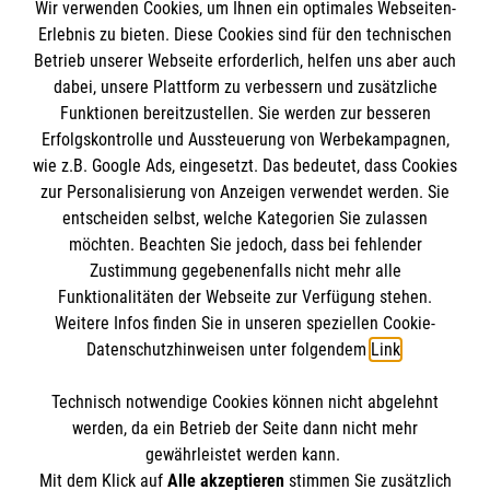
Wir verwenden Cookies, um Ihnen ein optimales Webseiten-
Empfänger: Malteser Hilfsdienst e.V.
Erlebnis zu bieten. Diese Cookies sind für den technischen
Betrieb unserer Webseite erforderlich, helfen uns aber auch
IBAN: DE10 3706 0120 1201 2000 12
dabei, unsere Plattform zu verbessern und zusätzliche
BIC: GENODED 1PA7
Funktionen bereitzustellen. Sie werden zur besseren
Erfolgskontrolle und Aussteuerung von Werbekampagnen,
wie z.B. Google Ads, eingesetzt. Das bedeutet, dass Cookies
zur Personalisierung von Anzeigen verwendet werden. Sie
entscheiden selbst, welche Kategorien Sie zulassen
möchten. Beachten Sie jedoch, dass bei fehlender
Zustimmung gegebenenfalls nicht mehr alle
Funktionalitäten der Webseite zur Verfügung stehen.
Weitere Infos finden Sie in unseren speziellen Cookie-
Newsletter abonnieren
Datenschutzhinweisen unter folgendem
Link
.
Technisch notwendige Cookies können nicht abgelehnt
Cookies verwalten
|
AGB
|
Impressum
|
Datenschutz
|
werden, da ein Betrieb der Seite dann nicht mehr
Barrierefreiheit
|
Kontakt
|
Sharepoint
|
Mediathek
gewährleistet werden kann.
Mit dem Klick auf
Alle akzeptieren
stimmen Sie zusätzlich