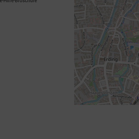
e-Hilfe-Broschüre
+
−
⇧