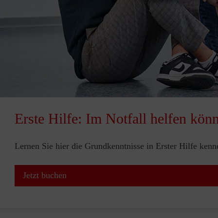
Erste Hilfe: Im Notfall helfen kön
Lernen Sie hier die Grundkenntnisse in Erster Hilfe ken
Jetzt buchen