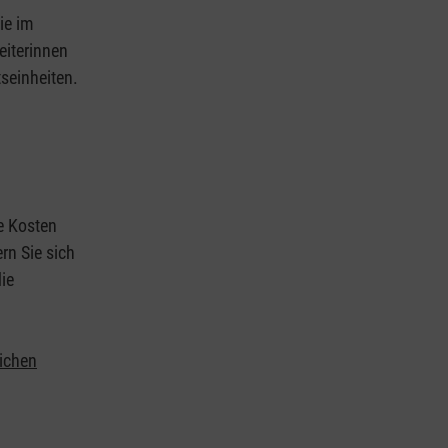
ie im
eiterinnen
tseinheiten.
ie Kosten
rn Sie sich
ie
lichen