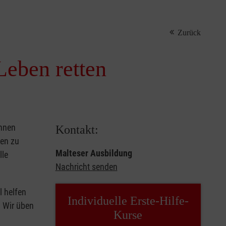
Zurück
Leben retten
önnen
Kontakt:
sen zu
Malteser Ausbildung
lle
Nachricht senden
l helfen
Individuelle Erste-Hilfe-
. Wir üben
Kurse