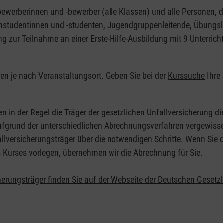
nbewerberinnen und -bewerber (alle Klassen) und alle Personen, d
zinstudentinnen und -studenten, Jugendgruppenleitende, Übungsl
ng zur Teilnahme an einer Erste-Hilfe-Ausbildung mit 9 Unterrich
eren je nach Veranstaltungsort. Geben Sie bei der
Kurssuche
Ihre
.
en in der Regel die Träger der gesetzlichen Unfallversicherung d
 Aufgrund der unterschiedlichen Abrechnungsverfahren vergewisse
allversicherungsträger über die notwendigen Schritte. Wenn Sie d
s Kurses vorlegen, übernehmen wir die Abrechnung für Sie.
herungsträger finden Sie auf der Webseite der Deutschen Gesetz