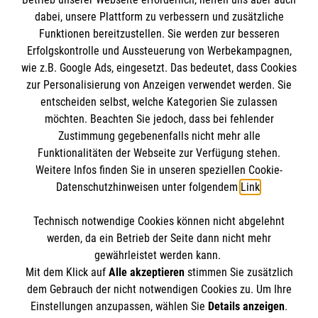
IBAN: DE10 3706 0120 1201 2000 12
dabei, unsere Plattform zu verbessern und zusätzliche
BIC: GENODED 1PA7
Funktionen bereitzustellen. Sie werden zur besseren
Erfolgskontrolle und Aussteuerung von Werbekampagnen,
wie z.B. Google Ads, eingesetzt. Das bedeutet, dass Cookies
zur Personalisierung von Anzeigen verwendet werden. Sie
entscheiden selbst, welche Kategorien Sie zulassen
möchten. Beachten Sie jedoch, dass bei fehlender
Zustimmung gegebenenfalls nicht mehr alle
Funktionalitäten der Webseite zur Verfügung stehen.
Weitere Infos finden Sie in unseren speziellen Cookie-
Newsletter abonnieren
Datenschutzhinweisen unter folgendem
Link
.
Technisch notwendige Cookies können nicht abgelehnt
Cookies verwalten
|
AGB
|
Impressum
|
Datenschutz
|
werden, da ein Betrieb der Seite dann nicht mehr
Barrierefreiheit
|
Kontakt
|
Sharepoint
|
Mediathek
gewährleistet werden kann.
Mit dem Klick auf
Alle akzeptieren
stimmen Sie zusätzlich
dem Gebrauch der nicht notwendigen Cookies zu. Um Ihre
Einstellungen anzupassen, wählen Sie
Details anzeigen
.