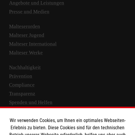
Angebote und Leistungen
Presse und Medien
Malteserorden
Malteser Jugend
Malteser International
Malteser Werke
Nachhaltigkeit
Prävention
Compliance
Transparenz
Spenden und Helfen
Spendenkonto
Wir verwenden Cookies, um Ihnen ein optimales Webseiten-
Empfänger: Malteser Hilfsdienst e.V.
Erlebnis zu bieten. Diese Cookies sind für den technischen
Betrieb unserer Webseite erforderlich, helfen uns aber auch