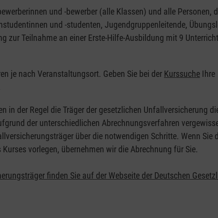
nbewerberinnen und -bewerber (alle Klassen) und alle Personen, d
zinstudentinnen und -studenten, Jugendgruppenleitende, Übungsl
ng zur Teilnahme an einer Erste-Hilfe-Ausbildung mit 9 Unterrich
eren je nach Veranstaltungsort. Geben Sie bei der
Kurssuche
Ihre
.
en in der Regel die Träger der gesetzlichen Unfallversicherung d
 Aufgrund der unterschiedlichen Abrechnungsverfahren vergewisse
allversicherungsträger über die notwendigen Schritte. Wenn Sie d
s Kurses vorlegen, übernehmen wir die Abrechnung für Sie.
herungsträger finden Sie auf der Webseite der Deutschen Gesetz