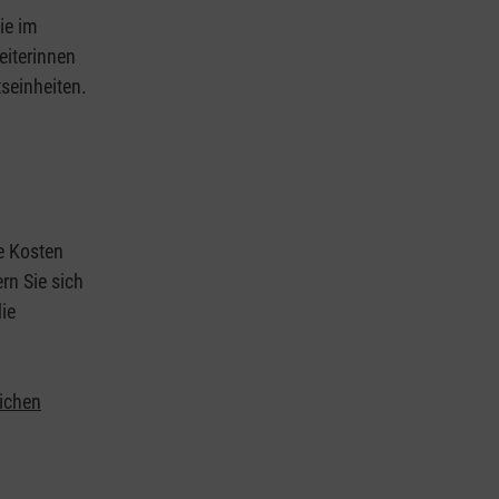
ie im
eiterinnen
tseinheiten.
ie Kosten
rn Sie sich
ie
lichen