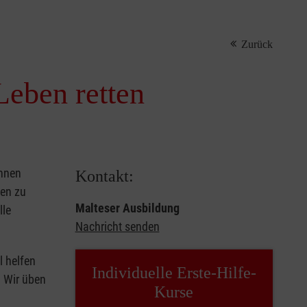
Zurück
Leben retten
önnen
Kontakt:
sen zu
Malteser Ausbildung
lle
Nachricht senden
l helfen
Individuelle Erste-Hilfe-
. Wir üben
Kurse