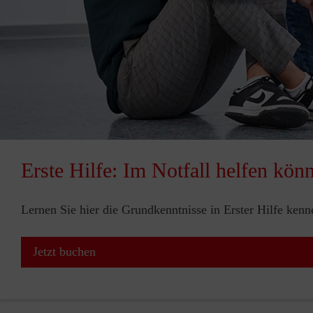
Erste Hilfe: Im Notfall helfen kön
Lernen Sie hier die Grundkenntnisse in Erster Hilfe ken
Jetzt buchen