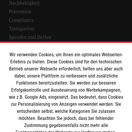
Nachhaltigkeit
Prävention
Compliance
Transparenz
Spenden und Helfen
Spendenkonto
Wir verwenden Cookies, um Ihnen ein optimales Webseiten-
Empfänger: Malteser Hilfsdienst e.V.
Erlebnis zu bieten. Diese Cookies sind für den technischen
Betrieb unserer Webseite erforderlich, helfen uns aber auch
IBAN: DE10 3706 0120 1201 2000 12
dabei, unsere Plattform zu verbessern und zusätzliche
BIC: GENODED 1PA7
Funktionen bereitzustellen. Sie werden zur besseren
Erfolgskontrolle und Aussteuerung von Werbekampagnen,
wie z.B. Google Ads, eingesetzt. Das bedeutet, dass Cookies
zur Personalisierung von Anzeigen verwendet werden. Sie
entscheiden selbst, welche Kategorien Sie zulassen
möchten. Beachten Sie jedoch, dass bei fehlender
Zustimmung gegebenenfalls nicht mehr alle