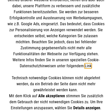
IBAN: DE10 3706 0120 1201 2000 12
dabei, unsere Plattform zu verbessern und zusätzliche
BIC: GENODED 1PA7
Funktionen bereitzustellen. Sie werden zur besseren
Erfolgskontrolle und Aussteuerung von Werbekampagnen,
wie z.B. Google Ads, eingesetzt. Das bedeutet, dass Cookies
zur Personalisierung von Anzeigen verwendet werden. Sie
entscheiden selbst, welche Kategorien Sie zulassen
möchten. Beachten Sie jedoch, dass bei fehlender
Zustimmung gegebenenfalls nicht mehr alle
Funktionalitäten der Webseite zur Verfügung stehen.
Weitere Infos finden Sie in unseren speziellen Cookie-
Newsletter abonnieren
Datenschutzhinweisen unter folgendem
Link
.
Technisch notwendige Cookies können nicht abgelehnt
Cookies verwalten
|
AGB
|
Impressum
|
Datenschutz
|
werden, da ein Betrieb der Seite dann nicht mehr
Barrierefreiheit
|
Kontakt
|
Sharepoint
|
Mediathek
gewährleistet werden kann.
Mit dem Klick auf
Alle akzeptieren
stimmen Sie zusätzlich
dem Gebrauch der nicht notwendigen Cookies zu. Um Ihre
Einstellungen anzupassen, wählen Sie
Details anzeigen
.