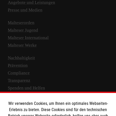
Angebote und Leistungen
Presse und Medien
Malteserorden
Malteser Jugend
Malteser International
Malteser Werke
Nachhaltigkeit
Prävention
Compliance
Transparenz
Spenden und Helfen
Spendenkonto
Wir verwenden Cookies, um Ihnen ein optimales Webseiten-
Empfänger: Malteser Hilfsdienst e.V.
Erlebnis zu bieten. Diese Cookies sind für den technischen
Betrieb unserer Webseite erforderlich, helfen uns aber auch